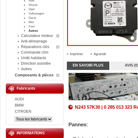
Audi
Nissan
Opel
Volkswagen
Dacia
Mini
Ford
Autres
Calculateur moteur
Anti-démarrage
Réparations clés
Commande clim
Imprimer
Agrandir
Unité habitacle
Direction assistée
EN SAVOIR PLUS
AVIS (0
Autres
Composants & pièces
Fabricants
AUDI
BMW
N243 57K30 | 0 285 013 323 R
CITROEN
Pannes:
INFORMATIONS