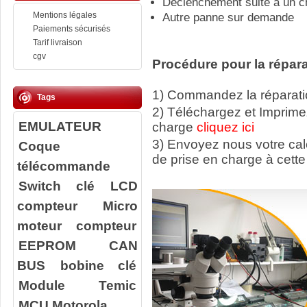
Déclenchement suite à un c
Mentions légales
Autre panne sur demande
Paiements sécurisés
Tarif livraison
cgv
Procédure pour la répara
1) Commandez la réparatio
Tags
2) Téléchargez et Imprime
EMULATEUR
charge
cliquez ici
3) Envoyez nous votre ca
Coque
de prise en charge à cette
télécommande
Switch clé
LCD
compteur
Micro
moteur compteur
EEPROM
CAN
BUS
bobine clé
Module Temic
MCU Motorola