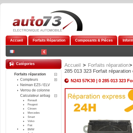
Accueil
Forfaits Réparation
Composants & Pièces
Infor
€
Catégories
Accueil
>
Forfaits réparation
>
285 013 323 Forfait réparation
Forfaits réparation
Compteurs
N243 57K30 | 0 285 013 323 Fo
Neiman EZS / ELV
Verrou de colonne
Calculateur airbag
Renault
Peugeot
Citroen
Mercedes
Smart
Volvo
Fiat
BMW