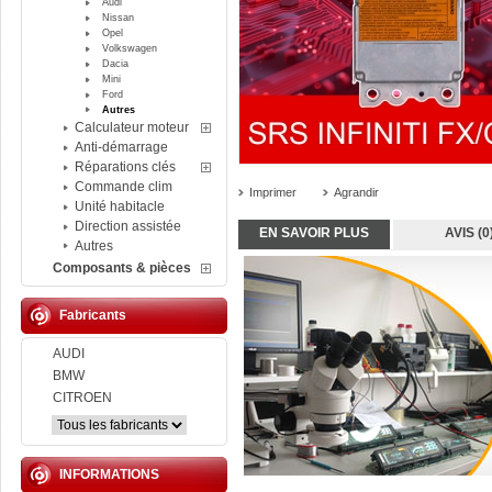
Audi
Nissan
Opel
Volkswagen
Dacia
Mini
Ford
Autres
Calculateur moteur
Anti-démarrage
Réparations clés
Commande clim
Imprimer
Agrandir
Unité habitacle
Direction assistée
EN SAVOIR PLUS
AVIS (0
Autres
Composants & pièces
Fabricants
AUDI
BMW
CITROEN
INFORMATIONS