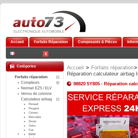
Accueil
Forfaits Réparation
Composants & Pièces
Infor
€
Catégories
Accueil
>
Forfaits réparation
>
Réparation calculateur airbag In
Forfaits réparation
Compteurs
98820 5Y805 - Réparation calcu
Neiman EZS / ELV
Verrou de colonne
Calculateur airbag
Renault
Peugeot
Citroen
Mercedes
Smart
Volvo
Fiat
BMW