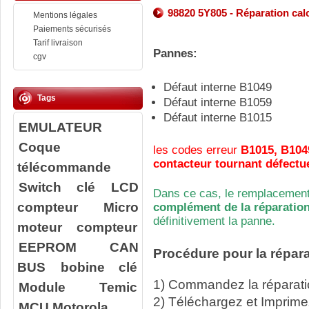
98820 5Y805 - Réparation calcu
Mentions légales
Paiements sécurisés
Tarif livraison
Pannes:
cgv
Défaut interne B1049
Tags
Défaut interne B1059
Défaut interne B1015
EMULATEUR
Coque
les codes erreur
B1015, B104
contacteur tournant défectue
télécommande
Switch clé
LCD
Dans ce cas, le remplacement
compteur
Micro
complément de la réparation
définitivement la panne.
moteur compteur
EEPROM
CAN
Procédure pour la répara
BUS
bobine clé
1) Commandez la réparatio
Module Temic
2) Téléchargez et Imprime
MCU Motorola