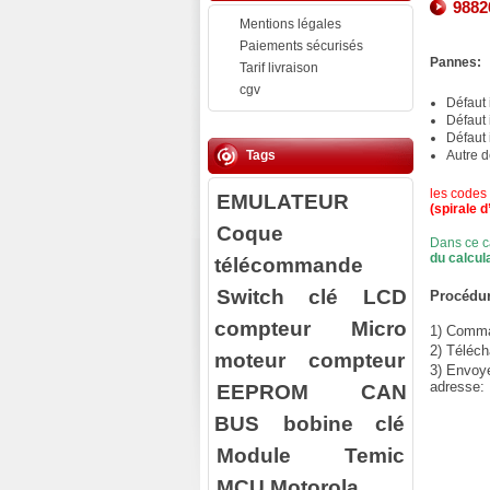
9882
Mentions légales
Paiements sécurisés
Pannes:
Tarif livraison
cgv
Défaut
Défaut
Défaut
Tags
Autre 
les codes
EMULATEUR
(spirale d
Coque
Dans ce c
du calcul
télécommande
Switch clé
LCD
Procédur
compteur
Micro
1) Comman
2) Téléch
moteur compteur
3) Envoy
adresse:
EEPROM
CAN
BUS
bobine clé
Module Temic
MCU Motorola