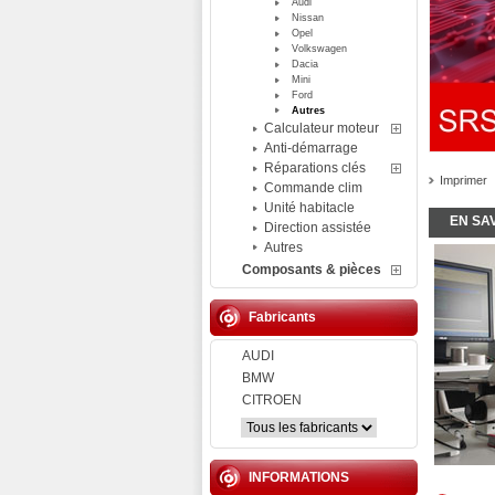
Audi
Nissan
Opel
Volkswagen
Dacia
Mini
Ford
Autres
Calculateur moteur
Anti-démarrage
Réparations clés
Imprimer
Commande clim
Unité habitacle
EN SA
Direction assistée
Autres
Composants & pièces
Fabricants
AUDI
BMW
CITROEN
INFORMATIONS