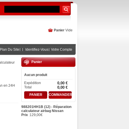
Panier
Vide
Plan Du Site
Identifiez-Vous
Votre Compte
Panier
lculateur
Aucun produit
Expédition
0,00 €
san en 24H
Total
0,00 €
PANIER
COMMANDER
988201HH1B (12) - Réparation
calculateur airbag Nissan
Prix
:
129,00
€