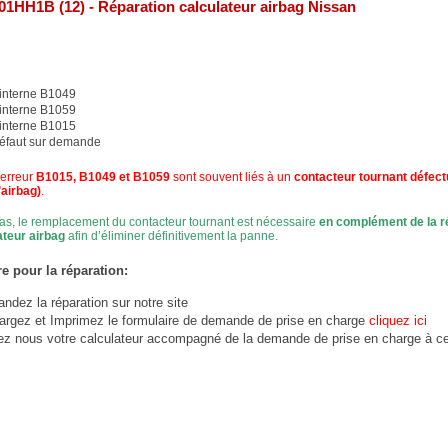
01HH1B (12) - Réparation calculateur airbag Nissan
 interne B1049
 interne B1059
 interne B1015
défaut sur demande
 erreur
B1015, B1049 et B1059
sont souvent liés à un
contacteur tournant défec
’airbag)
.
as, le remplacement du contacteur tournant est nécessaire
en complément de la r
ateur airbag
afin d’éliminer définitivement la panne.
e pour la réparation:
dez la réparation sur notre site
argez et Imprimez le formulaire de demande de prise en charge
cliquez ici
ez nous votre calculateur accompagné de la demande de prise en charge à ce