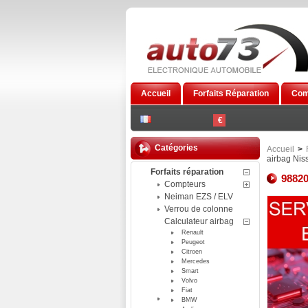
Accueil
Forfaits Réparation
Com
€
Catégories
Accueil
>
airbag Nis
Forfaits réparation
98820
Compteurs
Neiman EZS / ELV
Verrou de colonne
Calculateur airbag
Renault
Peugeot
Citroen
Mercedes
Smart
Volvo
Fiat
BMW