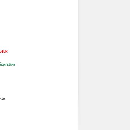
tueux
éparation
tte