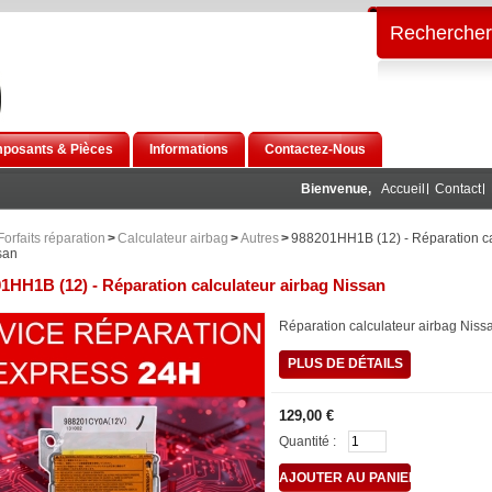
Rechercher
posants & Pièces
Informations
Contactez-Nous
Bienvenue,
Accueil
Contact
Forfaits réparation
>
Calculateur airbag
>
Autres
>
988201HH1B (12) - Réparation ca
san
1HH1B (12) - Réparation calculateur airbag Nissan
Réparation calculateur airbag Nis
PLUS DE DÉTAILS
129,00 €
Quantité :