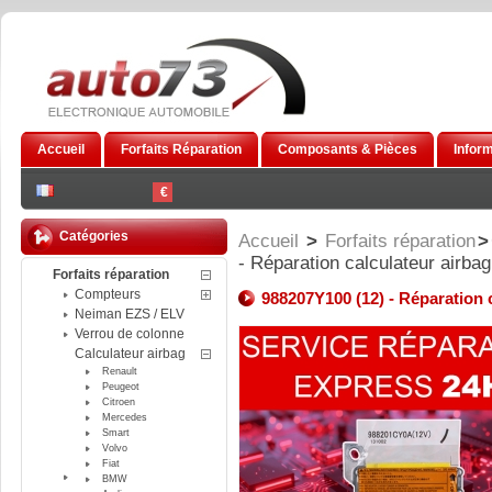
Accueil
Forfaits Réparation
Composants & Pièces
Infor
€
Catégories
Accueil
>
Forfaits réparation
>
- Réparation calculateur airba
Forfaits réparation
Compteurs
988207Y100 (12) - Réparation 
Neiman EZS / ELV
Verrou de colonne
Calculateur airbag
Renault
Peugeot
Citroen
Mercedes
Smart
Volvo
Fiat
BMW