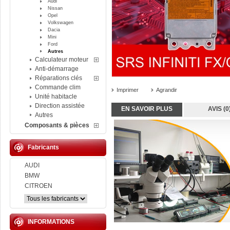
Audi
Nissan
Opel
Volkswagen
Dacia
Mini
Ford
Autres
Calculateur moteur
Anti-démarrage
Réparations clés
Commande clim
Imprimer
Agrandir
Unité habitacle
Direction assistée
EN SAVOIR PLUS
AVIS (0
Autres
Composants & pièces
Fabricants
AUDI
BMW
CITROEN
INFORMATIONS