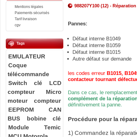
988207Y100 (12) - Réparation
Mentions légales
Paiements sécurisés
Tarif livraison
Pannes:
cgv
Défaut interne B1049
Tags
Défaut interne B1059
Défaut interne B1015
EMULATEUR
Autre défaut sur demande
Coque
les codes erreur
B1015, B104
télécommande
contacteur tournant défectue
Switch clé
LCD
compteur
Micro
Dans ce cas, le remplacement
complément de la réparation
moteur compteur
définitivement la panne.
EEPROM
CAN
BUS
bobine clé
Procédure pour la répara
Module Temic
1) Commandez la réparatio
MCU Motorola