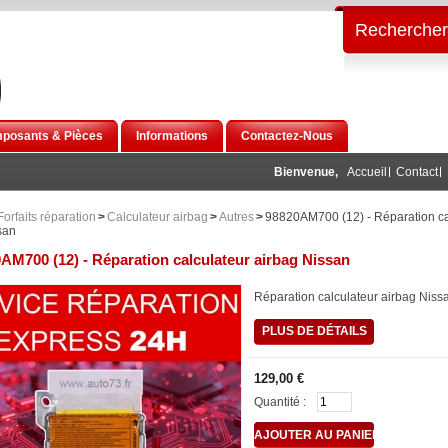
Rechercher
posants & Pièces
Informations
Contactez-Nous
Bienvenue,
Accueil
Contact
Forfaits réparation
>
Calculateur airbag
>
Autres
>
98820AM700 (12) - Réparation ca
san
AM700 (12) - Réparation calculateur airbag Nissan
Réparation calculateur airbag Nis
PLUS DE DÉTAILS
129,00 €
Quantité :