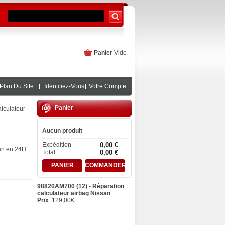
Panier
Vide
Plan Du Site
Identifiez-Vous
Votre Compte
Panier
lculateur
Aucun produit
Expédition
0,00 €
san en 24H
Total
0,00 €
PANIER
COMMANDER
98820AM700 (12) - Réparation
calculateur airbag Nissan
Prix
:
129,00
€