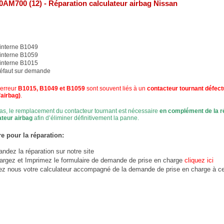
0AM700 (12) - Réparation calculateur airbag Nissan
 interne B1049
 interne B1059
 interne B1015
défaut sur demande
 erreur
B1015, B1049 et B1059
sont souvent liés à un
contacteur tournant défec
’airbag)
.
as, le remplacement du contacteur tournant est nécessaire
en complément de la r
ateur airbag
afin d’éliminer définitivement la panne.
e pour la réparation:
dez la réparation sur notre site
argez et Imprimez le formulaire de demande de prise en charge
cliquez ici
ez nous votre calculateur accompagné de la demande de prise en charge à ce