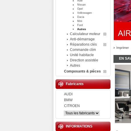
Audi
Nissan
Opel
Volkswagen
Dacia
Mini
Ford
Autres
Calculateur moteur
Anti-démarrage
Réparations clés
Imprimer
Commande clim
Unité habitacle
EN SA
Direction assistée
Autres
Composants & pièces
Fabricants
AUDI
BMW
CITROEN
INFORMATIONS