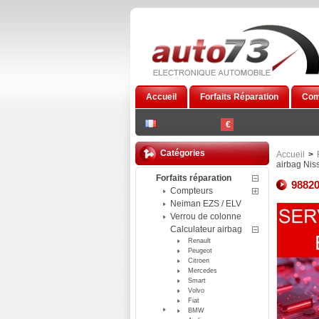
Accueil
Forfaits Réparation
Com
€
Catégories
Accueil
>
airbag Nis
Forfaits réparation
98820
Compteurs
Neiman EZS / ELV
Verrou de colonne
Calculateur airbag
Renault
Peugeot
Citroen
Mercedes
Smart
Volvo
Fiat
BMW