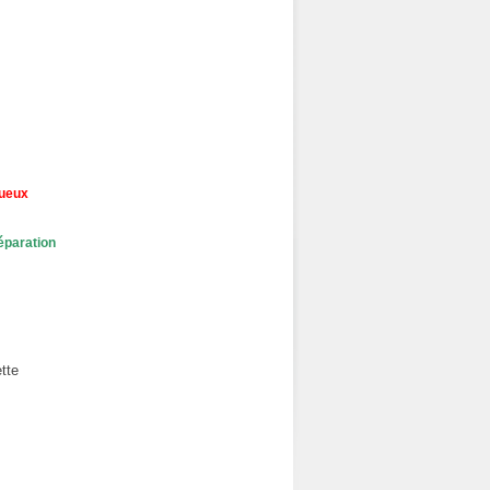
tueux
éparation
tte