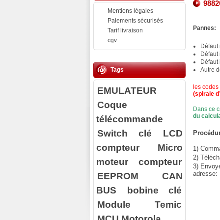
9882
Mentions légales
Paiements sécurisés
Pannes:
Tarif livraison
cgv
Défaut
Défaut
Défaut
Tags
Autre 
les codes
EMULATEUR
(spirale d
Coque
Dans ce c
du calcul
télécommande
Switch clé
LCD
Procédur
compteur
Micro
1) Comman
2) Téléch
moteur compteur
3) Envoy
adresse:
EEPROM
CAN
BUS
bobine clé
Module Temic
MCU Motorola