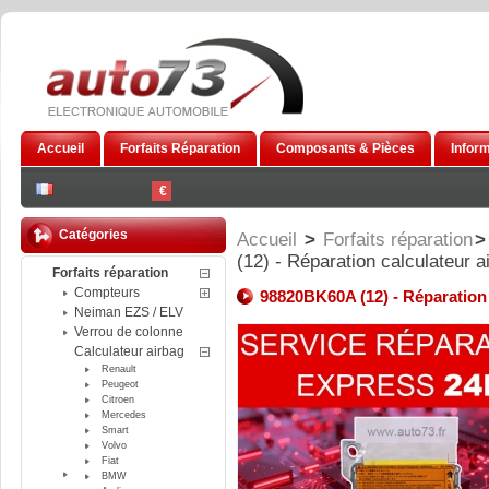
Accueil
Forfaits Réparation
Composants & Pièces
Infor
€
Catégories
Accueil
>
Forfaits réparation
>
(12) - Réparation calculateur 
Forfaits réparation
Compteurs
98820BK60A (12) - Réparation 
Neiman EZS / ELV
Verrou de colonne
Calculateur airbag
Renault
Peugeot
Citroen
Mercedes
Smart
Volvo
Fiat
BMW