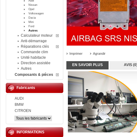
Audi
Nissan
Opel
Volkswagen
Dacia
Mini
Ford
Autres
Calculateur moteur
Anti-démarrage
Réparations clés
Commande clim
Imprimer
Agrandir
Unité habitacle
Direction assistée
EN SAVOIR PLUS
AVIS (0
Autres
Composants & pièces
Fabricants
AUDI
BMW
CITROEN
INFORMATIONS