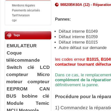
98820BK60A (12) - Réparation
Mentions légales
Paiements sécurisés
Tarif livraison
Pannes:
cgv
Défaut interne B1049
Tags
Défaut interne B1059
Défaut interne B1015
EMULATEUR
Autre défaut sur demande
Coque
les codes erreur
B1015, B104
télécommande
contacteur tournant défectue
Switch clé
LCD
compteur
Micro
Dans ce cas, le remplacement
complément de la réparation
moteur compteur
définitivement la panne.
EEPROM
CAN
BUS
bobine clé
Procédure pour la répara
Module Temic
1) Commandez la réparatio
MCU Motorola