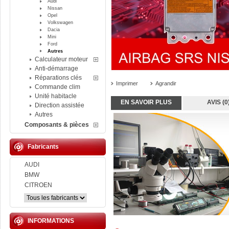
Audi
Nissan
Opel
Volkswagen
Dacia
Mini
Ford
Autres
Calculateur moteur
Anti-démarrage
Réparations clés
Imprimer
Agrandir
Commande clim
Unité habitacle
EN SAVOIR PLUS
AVIS (0
Direction assistée
Autres
Composants & pièces
Fabricants
AUDI
BMW
CITROEN
INFORMATIONS