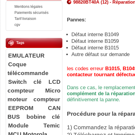
98820BT40A (12) - Réparation
Mentions légales
Paiements sécurisés
Tarif livraison
Pannes:
cgv
Défaut interne B1049
Défaut interne B1059
Tags
Défaut interne B1015
Autre défaut sur demande
EMULATEUR
Coque
les codes erreur
B1015, B104
télécommande
contacteur tournant défectue
Switch clé
LCD
Dans ce cas, le remplacement
compteur
Micro
complément de la réparation
moteur compteur
définitivement la panne.
EEPROM
CAN
Procédure pour la répara
BUS
bobine clé
Module Temic
1) Commandez la réparatio
MCU Motorola
2) Téléchargez et Imprime