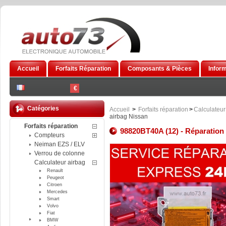
Accueil
Forfaits Réparation
Composants & Pièces
Infor
€
Catégories
Accueil
>
Forfaits réparation
>
Calculateur
airbag Nissan
Forfaits réparation
98820BT40A (12) - Réparation 
Compteurs
Neiman EZS / ELV
Verrou de colonne
Calculateur airbag
Renault
Peugeot
Citroen
Mercedes
Smart
Volvo
Fiat
BMW