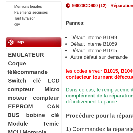
98820CD600 (12) - Réparation
Mentions légales
Paiements sécurisés
Tarif livraison
Pannes:
cgv
Défaut interne B1049
Tags
Défaut interne B1059
Défaut interne B1015
EMULATEUR
Autre défaut sur demande
Coque
les codes erreur
B1015, B104
télécommande
contacteur tournant défectue
Switch clé
LCD
compteur
Micro
Dans ce cas, le remplacement
complément de la réparation
moteur compteur
définitivement la panne.
EEPROM
CAN
BUS
bobine clé
Procédure pour la répara
Module Temic
1) Commandez la réparatio
MCU Motorola