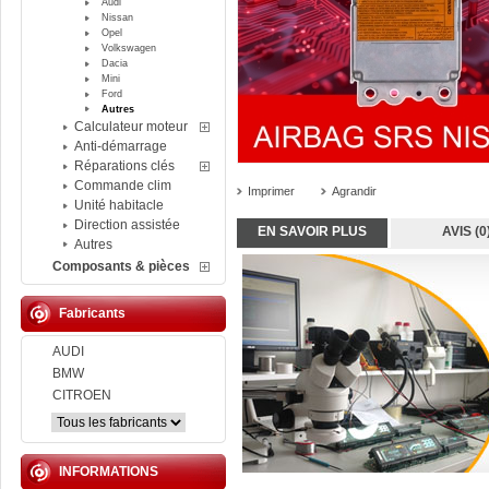
Audi
Nissan
Opel
Volkswagen
Dacia
Mini
Ford
Autres
Calculateur moteur
Anti-démarrage
Réparations clés
Commande clim
Imprimer
Agrandir
Unité habitacle
Direction assistée
EN SAVOIR PLUS
AVIS (0
Autres
Composants & pièces
Fabricants
AUDI
BMW
CITROEN
INFORMATIONS