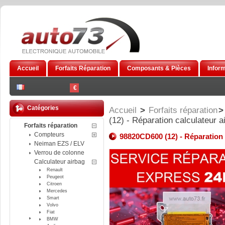
Accueil
Forfaits Réparation
Composants & Pièces
Infor
€
Catégories
Accueil
>
Forfaits réparation
>
(12) - Réparation calculateur 
Forfaits réparation
Compteurs
98820CD600 (12) - Réparation 
Neiman EZS / ELV
Verrou de colonne
Calculateur airbag
Renault
Peugeot
Citroen
Mercedes
Smart
Volvo
Fiat
BMW