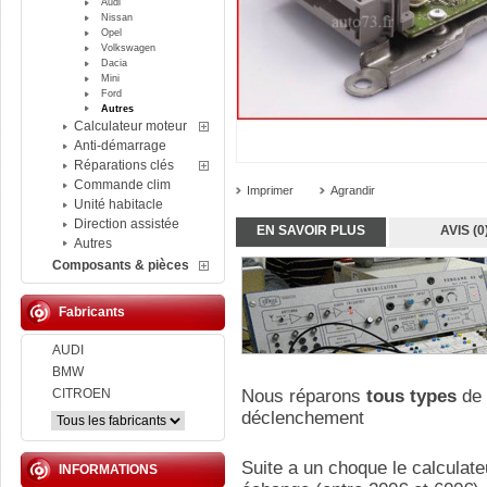
Audi
Nissan
Opel
Volkswagen
Dacia
Mini
Ford
Autres
Calculateur moteur
Anti-démarrage
Réparations clés
Commande clim
Imprimer
Agrandir
Unité habitacle
Direction assistée
EN SAVOIR PLUS
AVIS (0
Autres
Composants & pièces
Fabricants
AUDI
BMW
CITROEN
Nous réparons
tous types
de 
déclenchement
Suite a un choque le calculate
INFORMATIONS