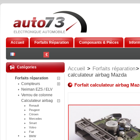
Accueil
Forfaits Réparation
Composants & Pièces
Infor
€
Catégories
Accueil
>
Forfaits réparation
>
calculateur airbag Mazda
Forfaits réparation
Compteurs
Forfait calculateur airbag Ma
Neiman EZS / ELV
Verrou de colonne
Calculateur airbag
Renault
Peugeot
Citroen
Mercedes
Smart
Volvo
Fiat
BMW