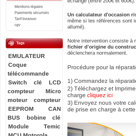
échange (entre 200€ et 600€).
Mentions légales
Paiements sécurisés
Un calculateur d'occasion r
Tarif livraison
même si les références sont id
cgv
allumé).
Notre intervention consiste à r
Tags
fichier d’origine du constru
déclenchera normalement.
EMULATEUR
Coque
Procédure pour la réparati
télécommande
1) Commandez la réparatio
Switch clé
LCD
2) Téléchargez et Imprime
compteur
Micro
charge
cliquez ici
moteur compteur
3) Envoyez nous votre ca
EEPROM
CAN
de prise en charge à cette
BUS
bobine clé
Module Temic
MCU Motorola