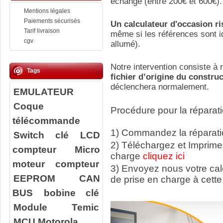
échange (entre 200€ et 600€).
Mentions légales
Paiements sécurisés
Un calculateur d'occasion r
Tarif livraison
même si les références sont id
cgv
allumé).
Notre intervention consiste à r
Tags
fichier d’origine du constru
déclenchera normalement.
EMULATEUR
Coque
Procédure pour la réparati
télécommande
1) Commandez la réparatio
Switch clé
LCD
2) Téléchargez et Imprime
compteur
Micro
charge
cliquez ici
moteur compteur
3) Envoyez nous votre ca
EEPROM
CAN
de prise en charge à cette
BUS
bobine clé
Module Temic
MCU Motorola