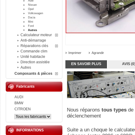
Audi
Nissan
Opel
Volkswagen
Dacia
Mini
Ford
Autres
Calculateur moteur
Anti-démarrage
Réparations clés
Commande clim
Imprimer
Agrandir
Unité habitacle
Direction assistée
EN SAVOIR PLUS
AVIS (0
Autres
Composants & pièces
Fabricants
AUDI
BMW
CITROEN
Nous réparons
tous types
de 
déclenchement
Suite a un choque le calculate
INFORMATIONS