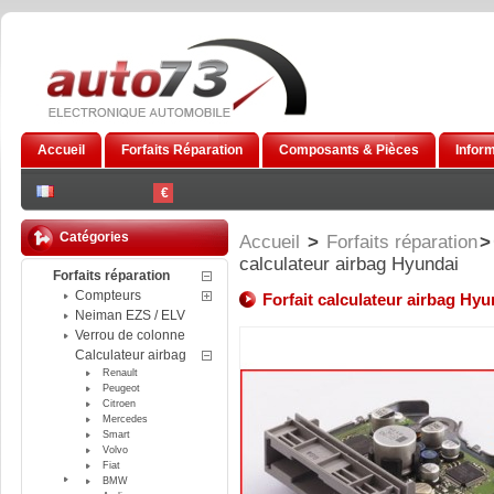
Accueil
Forfaits Réparation
Composants & Pièces
Infor
€
Catégories
Accueil
>
Forfaits réparation
>
calculateur airbag Hyundai
Forfaits réparation
Compteurs
Forfait calculateur airbag Hyu
Neiman EZS / ELV
Verrou de colonne
Calculateur airbag
Renault
Peugeot
Citroen
Mercedes
Smart
Volvo
Fiat
BMW