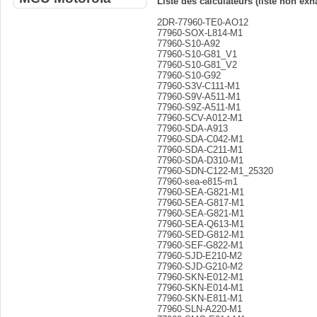
Liste des calculateurs (liste non exh
2DR-77960-TE0-AO12
77960-SOX-L814-M1
77960-S10-A92
77960-S10-G81_V1
77960-S10-G81_V2
77960-S10-G92
77960-S3V-C111-M1
77960-S9V-A511-M1
77960-S9Z-A511-M1
77960-SCV-A012-M1
77960-SDA-A913
77960-SDA-C042-M1
77960-SDA-C211-M1
77960-SDA-D310-M1
77960-SDN-C122-M1_25320
77960-sea-e815-m1
77960-SEA-G821-M1
77960-SEA-G817-M1
77960-SEA-G821-M1
77960-SEA-Q613-M1
77960-SED-G812-M1
77960-SEF-G822-M1
77960-SJD-E210-M2
77960-SJD-G210-M2
77960-SKN-E012-M1
77960-SKN-E014-M1
77960-SKN-E811-M1
77960-SLN-A220-M1