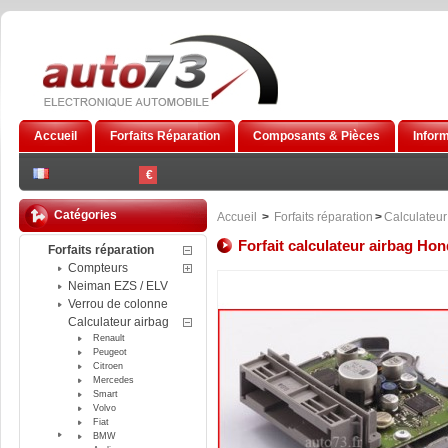
Accueil
Forfaits Réparation
Composants & Pièces
Infor
€
Catégories
Accueil
>
Forfaits réparation
>
Calculateur
Forfait calculateur airbag Ho
Forfaits réparation
Compteurs
Neiman EZS / ELV
Verrou de colonne
Calculateur airbag
Renault
Peugeot
Citroen
Mercedes
Smart
Volvo
Fiat
BMW