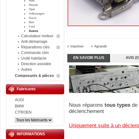
Audi
Nissan
Opel
Volkswagen
Dacia
Mini
Ford
Autres
Calculateur moteur
Anti-démarrage
Imprimer
Agrandir
Réparations clés
Commande clim
EN SAVOIR PLUS
AVIS (0
Unité habitacle
Direction assistée
Autres
Composants & pièces
Fabricants
AUDI
Nous réparons
tous types
de 
BMW
déclenchement
CITROEN
Uniquement suite à un déclen
INFORMATIONS