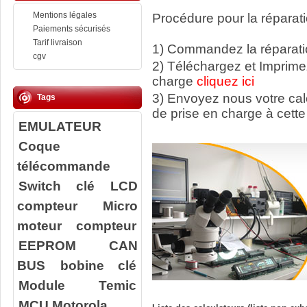
Mentions légales
Procédure pour la réparati
Paiements sécurisés
Tarif livraison
1) Commandez la réparatio
cgv
2) Téléchargez et Imprime
charge
cliquez ici
3) Envoyez nous votre ca
Tags
de prise en charge à cette
EMULATEUR
Coque
télécommande
Switch clé
LCD
compteur
Micro
moteur compteur
EEPROM
CAN
BUS
bobine clé
Module Temic
MCU Motorola