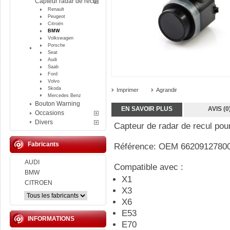
Capteur radar de recul
Renault
Peugeot
Citroën
BMW
Volkswagen
Porsche
Seat
Audi
Saab
Ford
Volvo
Skoda
Imprimer
Agrandir
Mercedes Benz
Bouton Warning
EN SAVOIR PLUS
AVIS (0
Occasions
Divers
Capteur de radar de recul po
Fabricants
Référence: OEM 6620912780
AUDI
Compatible avec :
BMW
X1
CITROEN
X3
X6
E53
INFORMATIONS
E70