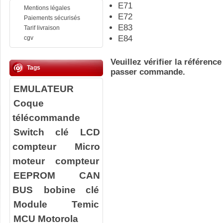
E71
Mentions légales
E72
Paiements sécurisés
E83
Tarif livraison
E84
cgv
Veuillez vérifier la référenc
Tags
passer commande.
EMULATEUR
Coque
télécommande
Switch clé
LCD
compteur
Micro
moteur compteur
EEPROM
CAN
BUS
bobine clé
Module Temic
MCU Motorola