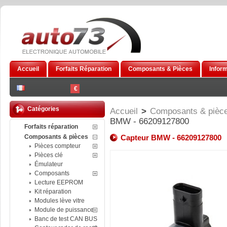
Accueil
Forfaits Réparation
Composants & Pièces
Infor
€
Catégories
Accueil
>
Composants & pièc
BMW - 66209127800
Forfaits réparation
Composants & pièces
Capteur BMW - 66209127800
Pièces compteur
Pièces clé
Émulateur
Composants
Lecture EEPROM
Kit réparation
Modules lève vitre
Module de puissance
Banc de test CAN BUS