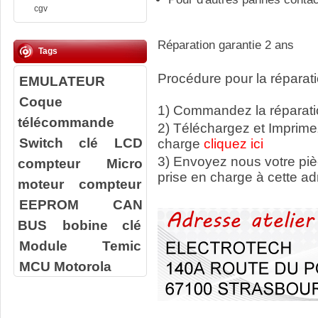
cgv
Réparation garantie 2 ans
Tags
Procédure pour la réparati
EMULATEUR
Coque
1) Commandez la réparatio
télécommande
2) Téléchargez et Imprime
Switch clé
LCD
charge
cliquez ici
3) Envoyez nous votre
pi
compteur
Micro
prise en charge à cette ad
moteur compteur
EEPROM
CAN
BUS
bobine clé
Module Temic
MCU Motorola