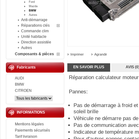
Ford
Mazda
BMW
Autres
Anti-démarrage
Réparations clés
Commande clim
Unité habitacle
Direction assistée
Autres
Composants & pièces
Imprimer
Agrandir
EN SAVOIR PLUS
AVIS (0
Fabricants
Réparation calculateur mote
AUDI
BMW
CITROEN
Pannes:
Pas de démarrage à froid et
soleil brille
INFORMATIONS
Véhicule ne démarre pas d
Mentions légales
Pas de communication avec l
Paiements sécurisés
Indicateur de température m
Tarif livraison
Pour d'autres pannes conta