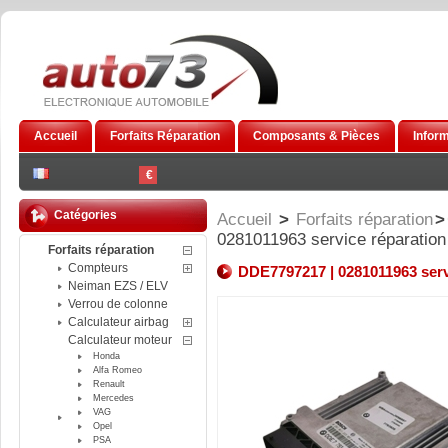
Accueil
Forfaits Réparation
Composants & Pièces
Infor
€
Catégories
Accueil
>
Forfaits réparation
>
0281011963 service réparatio
Forfaits réparation
Compteurs
DDE7797217 | 0281011963 serv
Neiman EZS / ELV
Verrou de colonne
Calculateur airbag
Calculateur moteur
Honda
Alfa Romeo
Renault
Mercedes
VAG
Opel
PSA