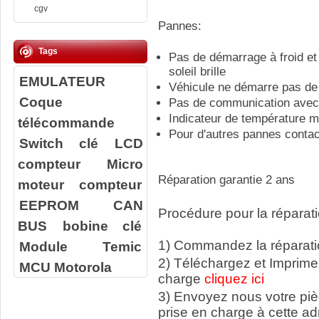
cgv
Pannes:
Tags
Pas de démarrage à froid et
soleil brille
EMULATEUR
Véhicule ne démarre pas d
Coque
Pas de communication avec l
Indicateur de température m
télécommande
Pour d'autres pannes conta
Switch clé
LCD
compteur
Micro
Réparation garantie 2 ans
moteur compteur
EEPROM
CAN
Procédure pour la réparati
BUS
bobine clé
1) Commandez la réparatio
Module Temic
2) Téléchargez et Imprime
MCU Motorola
charge
cliquez ici
3) Envoyez nous votre
pi
prise en charge à cette ad