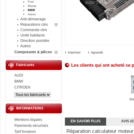
Ford
Mazda
BMW
Autres
Anti-démarrage
Réparations clés
Commande clim
Unité habitacle
Direction assistée
Autres
Composants & pièces
Imprimer
Agrandir
Les clients qui ont acheté ce 
Fabricants
AUDI
BMW
CITROEN
Im
INFORMATIONS
Mentions légales
EN SAVOIR PLUS
AVIS (0
Paiements sécurisés
Réparation calculateur mote
Tarif livraison