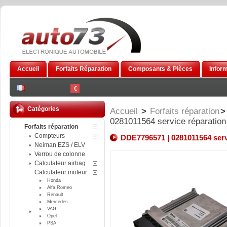
Accueil
Forfaits Réparation
Composants & Pièces
Infor
€
Catégories
Accueil
>
Forfaits réparation
>
0281011564 service réparatio
Forfaits réparation
Compteurs
DDE7796571 | 0281011564 serv
Neiman EZS / ELV
Verrou de colonne
Calculateur airbag
Calculateur moteur
Honda
Alfa Romeo
Renault
Mercedes
VAG
Opel
PSA