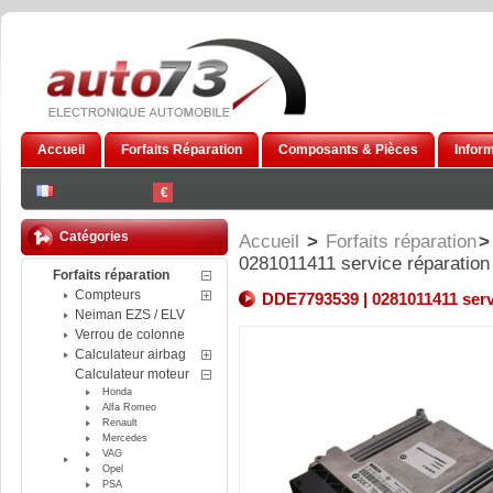
Accueil
Forfaits Réparation
Composants & Pièces
Infor
€
Catégories
Accueil
>
Forfaits réparation
>
0281011411 service réparatio
Forfaits réparation
Compteurs
DDE7793539 | 0281011411 serv
Neiman EZS / ELV
Verrou de colonne
Calculateur airbag
Calculateur moteur
Honda
Alfa Romeo
Renault
Mercedes
VAG
Opel
PSA