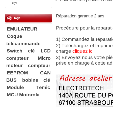
cgv
Réparation garantie 2 ans
Tags
Procédure pour la réparati
EMULATEUR
Coque
1) Commandez la réparatio
télécommande
2) Téléchargez et Imprime
Switch clé
LCD
charge
cliquez ici
3) Envoyez nous votre
pi
compteur
Micro
prise en charge à cette ad
moteur compteur
EEPROM
CAN
BUS
bobine clé
Module Temic
MCU Motorola