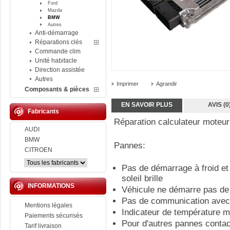
Ford
Mazda
BMW
Autres
Anti-démarrage
Réparations clés
Commande clim
Unité habitacle
Direction assistée
Autres
Imprimer
Agrandir
Composants & pièces
EN SAVOIR PLUS
AVIS (0
Fabricants
Réparation calculateur mote
AUDI
BMW
Pannes:
CITROEN
Pas de démarrage à froid et
soleil brille
INFORMATIONS
Véhicule ne démarre pas d
Pas de communication avec l
Mentions légales
Indicateur de température m
Paiements sécurisés
Pour d'autres pannes conta
Tarif livraison