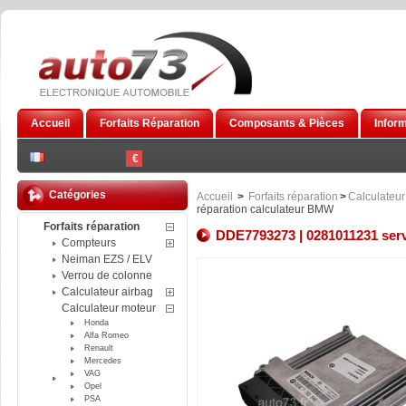
Accueil
Forfaits Réparation
Composants & Pièces
Infor
€
Catégories
Accueil
>
Forfaits réparation
>
Calculateur
réparation calculateur BMW
Forfaits réparation
DDE7793273 | 0281011231 serv
Compteurs
Neiman EZS / ELV
Verrou de colonne
Calculateur airbag
Calculateur moteur
Honda
Alfa Romeo
Renault
Mercedes
VAG
Opel
PSA