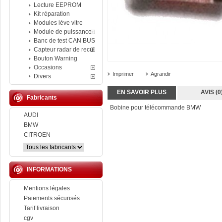
Lecture EEPROM
Kit réparation
Modules lève vitre
Module de puissance
Banc de test CAN BUS
Capteur radar de recul
Bouton Warning
Occasions
Imprimer
Agrandir
Divers
EN SAVOIR PLUS
AVIS (0
Fabricants
Bobine pour télécommande BMW
AUDI
BMW
CITROEN
INFORMATIONS
Mentions légales
Paiements sécurisés
Tarif livraison
cgv