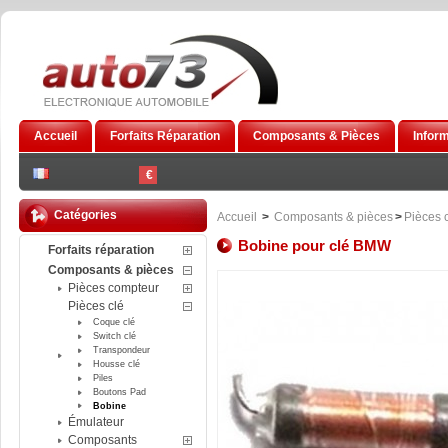
Accueil
Forfaits Réparation
Composants & Pièces
Infor
€
Catégories
Accueil
>
Composants & pièces
>
Pièces 
Bobine pour clé BMW
Forfaits réparation
Composants & pièces
Pièces compteur
Pièces clé
Coque clé
Switch clé
Transpondeur
Housse clé
Piles
Boutons Pad
Bobine
Émulateur
Composants