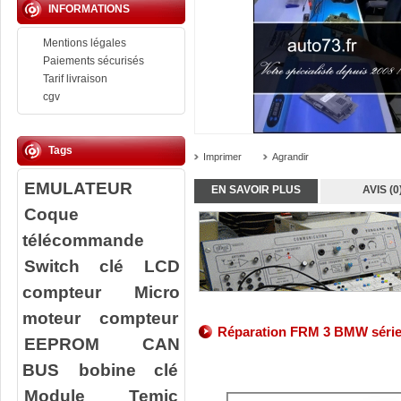
INFORMATIONS
Mentions légales
Paiements sécurisés
Tarif livraison
cgv
Tags
Imprimer
Agrandir
EMULATEUR
EN SAVOIR PLUS
AVIS (0
Coque
télécommande
Switch clé
LCD
compteur
Micro
moteur compteur
Réparation FRM 3 BMW série
EEPROM
CAN
BUS
bobine clé
Module Temic