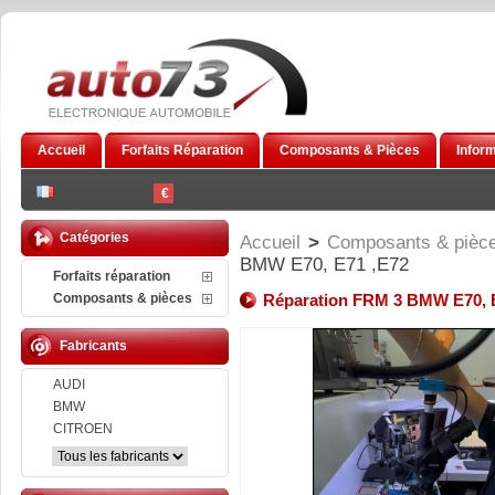
Accueil
Forfaits Réparation
Composants & Pièces
Infor
€
Catégories
Accueil
>
Composants & pièc
BMW E70, E71 ,E72
Forfaits réparation
Composants & pièces
Réparation FRM 3 BMW E70, 
Fabricants
AUDI
BMW
CITROEN