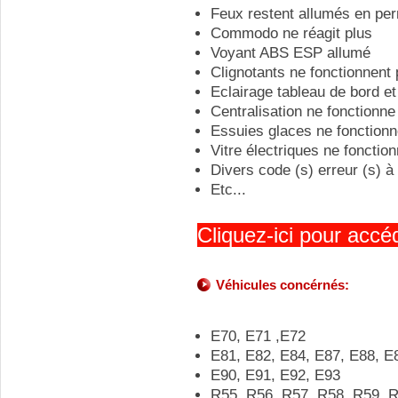
Feux restent allumés en pe
Commodo ne réagit plus
Voyant ABS ESP allumé
Clignotants ne fonctionnent 
Eclairage tableau de bord et
Centralisation ne fonctionne
Essuies glaces ne fonctionn
Vitre électriques ne fonctio
Divers code (s) erreur (s) à
Etc...
Cliquez-ici pour accéd
Véhicules concérnés:
E70, E71 ,E72
E81, E82, E84, E87, E88, E
E90, E91, E92, E93
R55, R56, R57, R58, R59, 