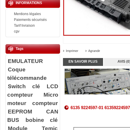
INFORMATIONS
Mentions légales
Paiements sécurisés
Tarif livraison
cgv
Tags
Imprimer
Agrandir
EMULATEUR
EN SAVOIR PLUS
AVIS (0
Coque
télécommande
Switch clé
LCD
compteur
Micro
moteur compteur
6135 9224597-01 61359224597
EEPROM
CAN
BUS
bobine clé
Module Temic