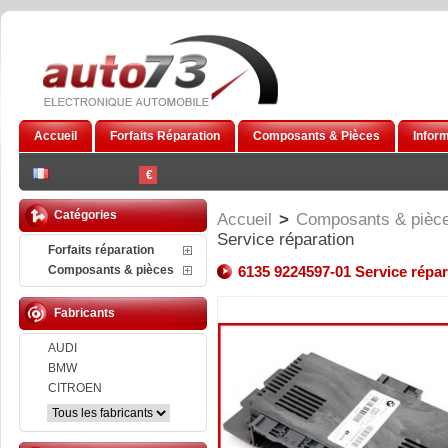
Accueil
Forfaits Réparation
Composants & Pièces
Infor
€
Catégories
Accueil
>
Composants & pièc
Service réparation
Forfaits réparation
Composants & pièces
6135 9224597-01 Service répar
Fabricants
AUDI
BMW
CITROEN