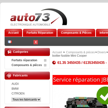
Accueil
Forfaits Réparation
Composants & Pièces
Infor
€
Catégories
Accueil
>
Composants & pièces
>
Divers
>
boitier fusible Mini Cooper
Forfaits réparation
61.35 3450435 / 61353450435 - 
Composants & pièces
Fabricants
AUDI
BMW
CITROEN