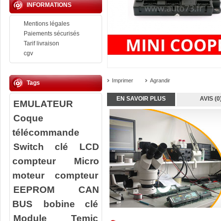
INFORMATIONS
Mentions légales
Paiements sécurisés
Tarif livraison
cgv
Imprimer
Agrandir
Tags
EN SAVOIR PLUS
AVIS (0
EMULATEUR
Coque
télécommande
Switch clé
LCD
compteur
Micro
moteur compteur
EEPROM
CAN
BUS
bobine clé
Module Temic