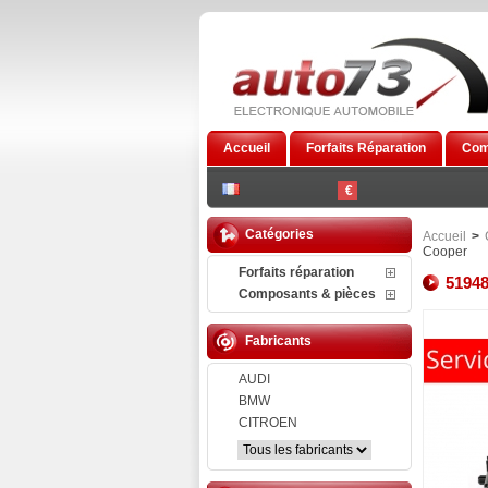
Accueil
Forfaits Réparation
Com
€
Catégories
Accueil
>
Cooper
Forfaits réparation
51948
Composants & pièces
Fabricants
AUDI
BMW
CITROEN