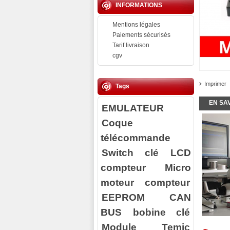
INFORMATIONS
Mentions légales
Paiements sécurisés
Tarif livraison
cgv
Imprimer
Tags
EN SA
EMULATEUR
Coque
télécommande
Switch clé
LCD
compteur
Micro
moteur compteur
EEPROM
CAN
BUS
bobine clé
Module Temic