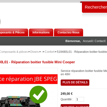
Rechercher
posants & Pièces
Informations
Contactez-Nous
Bienvenue,
Accueil
Contact
Composants & pièces
>
Divers
>
.
>
Confort
>
519480L01 - Réparation boitier fusible
0L01 - Réparation boitier fusible Mini Cooper
Service réparation boitier fusible M
en 48H
PLUS DE DÉTAILS
249,00 €
Quantité :