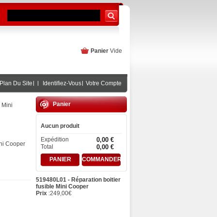
Panier
Vide
Plan Du Site
Identifiez-Vous
Votre Compte
Panier
 Mini
Aucun produit
Expédition
0,00 €
ini Cooper
Total
0,00 €
PANIER
COMMANDER
519480L01 - Réparation boitier
fusible Mini Cooper
Prix
:
249,00
€