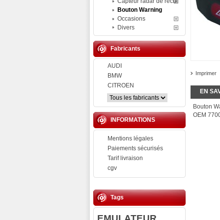
Capteur radar de recul
Bouton Warning
Occasions
Divers
Fabricants
AUDI
Imprimer
BMW
CITROEN
EN SA
Bouton Wa
OEM 7700
INFORMATIONS
Mentions légales
Paiements sécurisés
Tarif livraison
cgv
Tags
EMULATEUR