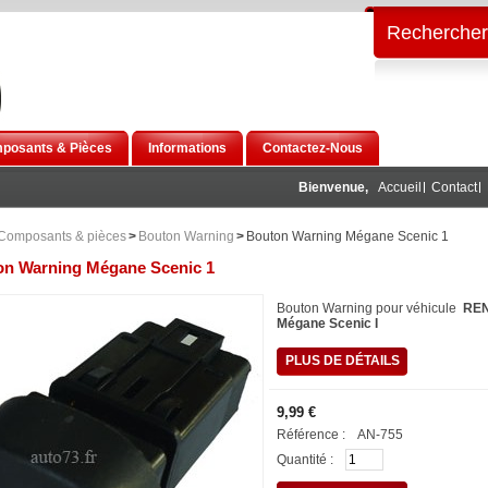
Rechercher
posants & Pièces
Informations
Contactez-Nous
Bienvenue,
Accueil
Contact
Composants & pièces
>
Bouton Warning
>
Bouton Warning Mégane Scenic 1
on Warning Mégane Scenic 1
Bouton Warning pour véhicule
RE
Mégane Scenic I
PLUS DE DÉTAILS
9,99 €
Référence :
AN-755
Quantité :