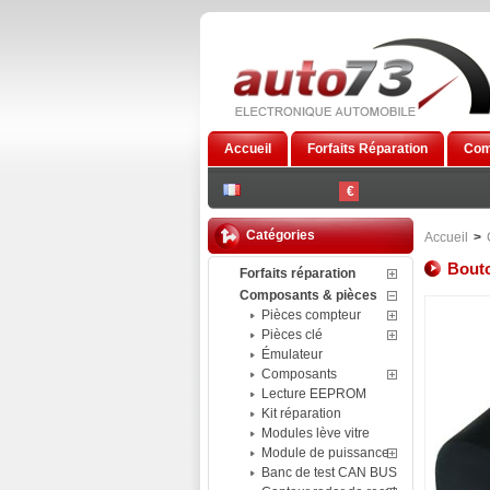
Accueil
Forfaits Réparation
Com
€
Catégories
Accueil
>
Bout
Forfaits réparation
Composants & pièces
Pièces compteur
Pièces clé
Émulateur
Composants
Lecture EEPROM
Kit réparation
Modules lève vitre
Module de puissance
Banc de test CAN BUS