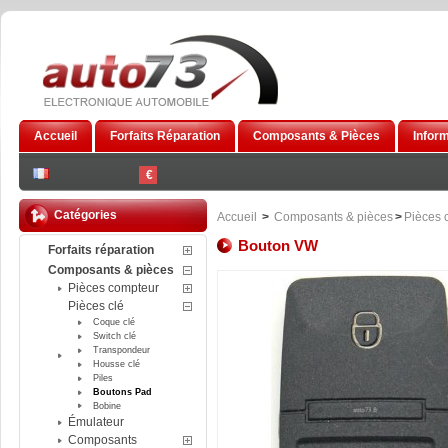
Accueil
Forfaits Réparation
Composants & Pièces
Infor
€
Catégories
Accueil
>
Composants & pièces
>
Pièces 
Bouton VW
Forfaits réparation
Composants & pièces
Pièces compteur
Pièces clé
Coque clé
Switch clé
Transpondeur
Housse clé
Piles
Boutons Pad
Bobine
Émulateur
Composants