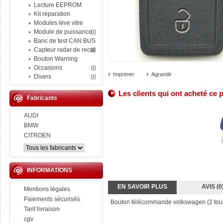
Lecture EEPROM
Kit réparation
Modules lève vitre
Module de puissance
Banc de test CAN BUS
Capteur radar de recul
Bouton Warning
Occasions
Imprimer
Agrandir
Divers
Les clients qui ont acheté ce 
Fabricants
AUDI
BMW
CITROEN
INFORMATIONS
EN SAVOIR PLUS
AVIS (0
Mentions légales
Paiements sécurisés
Bouton télécommande volkswagen (2 tou
Tarif livraison
cgv