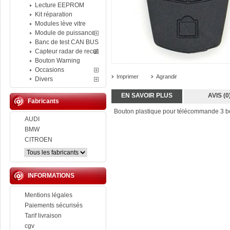
Lecture EEPROM
Kit réparation
Modules lève vitre
Module de puissance
Banc de test CAN BUS
Capteur radar de recul
Bouton Warning
Occasions
Imprimer
Agrandir
Divers
EN SAVOIR PLUS
AVIS (0
Fabricants
Bouton plastique pour télécommande 3 b
AUDI
BMW
CITROEN
INFORMATIONS
Mentions légales
Paiements sécurisés
Tarif livraison
cgv