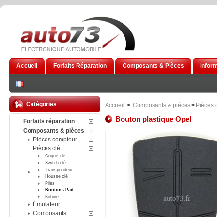
Accueil
Forfaits Réparation
Composants & Pièces
Infor
Catégories
Accueil
>
Composants & pièces
>
Pièces 
Bouton plastique Opel
Forfaits réparation
Composants & pièces
Pièces compteur
Pièces clé
Coque clé
Switch clé
Transpondeur
Housse clé
Piles
Boutons Pad
Bobine
Émulateur
Composants