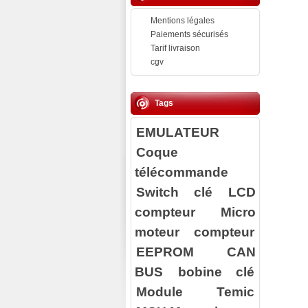
Mentions légales
Paiements sécurisés
Tarif livraison
cgv
Tags
EMULATEUR
Coque
télécommande
Switch clé
LCD
compteur
Micro
moteur compteur
EEPROM
CAN
BUS
bobine clé
Module Temic