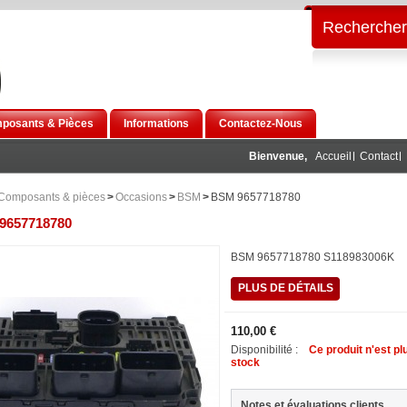
Rechercher
posants & Pièces
Informations
Contactez-Nous
Bienvenue,
Accueil
Contact
Composants & pièces
>
Occasions
>
BSM
>
BSM 9657718780
9657718780
BSM 9657718780 S118983006K
PLUS DE DÉTAILS
110,00 €
Disponibilité :
Ce produit n'est pl
stock
Notes et évaluations clients