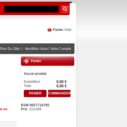
Panier
Vide
Plan Du Site
Identifiez-Vous
Votre Compte
Panier
Aucun produit
Expédition
0,00 €
Total
0,00 €
PANIER
COMMANDER
BSM 9657718780
Prix
:
110,00
€
us en