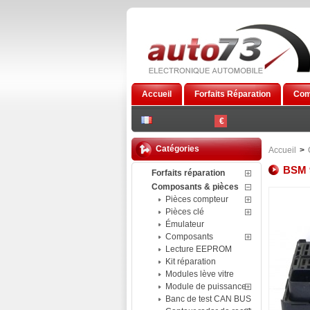
Accueil
Forfaits Réparation
Com
€
Catégories
Accueil
>
BSM 
Forfaits réparation
Composants & pièces
Pièces compteur
Pièces clé
Émulateur
Composants
Lecture EEPROM
Kit réparation
Modules lève vitre
Module de puissance
Banc de test CAN BUS