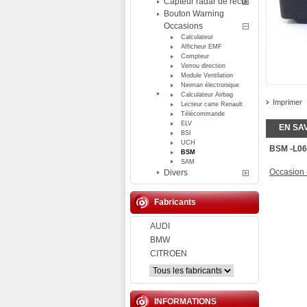
Capteur radar de recul
Bouton Warning
Occasions
Calculateur
Afficheur EMF
Compteur
Verrou direction
Module Ventilation
Neiman électronique
Calculateur Airbag
Imprimer
Lecteur carte Renault
Télécommande
ELV
EN SA
BSI
UCH
BSM -L06
BSM
SAM
Occasion 
Divers
Fabricants
AUDI
BMW
CITROEN
INFORMATIONS