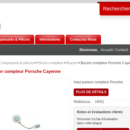
Rechercher
posants & Pièces
Informations
Contactez-Nous
Bienvenue,
Accueil
Contact
Composants & pièces
>
Pièces compteur
>
Buzzer
>
Buzzer compteur Porsche Cay
er compteur Porsche Cayenne
Haut parleur compteur Porsche
PLUS DE DÉTAILS
Référence :
HP01
Notes et évaluations clients
Personne n'a fait d'évaluation
dans cette langue