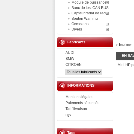
Module de puissance
Banc de test CAN BUS
Capteur radar de recul
Bouton Warning
Occasions
Divers
Fabricants
Imprimer
AUDI
EN SA
BMW
CITROEN
Mini HP p
INFORMATIONS
Mentions légales
Paiements sécurisés
Tarif livraison
cgv
Tags