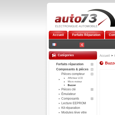
Accueil
Forfaits Réparation
Com
€
Catégories
Accueil
>
Buzz
Forfaits réparation
Composants & pièces
Pièces compteur
Afficheur LCD
Micro moteur
Buzzer
Pièces clé
Émulateur
Composants
Lecture EEPROM
Kit réparation
Modules lève vitre