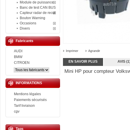
Module de puissance
Banc de test CAN BUS
Capteur radar de recul
Bouton Warning
Occasions
Divers
Fabricants
AUDI
Imprimer
Agrandir
BMW
EN SAVOIR PLUS
AVIS (1
CITROEN
Mini HP pour compteur Volks
INFORMATIONS
Mentions légales
Paiements sécurisés
Tarif livraison
cgv
Tags