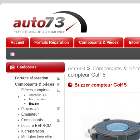
Accueil
Forfaits Réparation
Composants & Pièces
Infor
Catégories
Accueil
>
Composants & pièc
compteur Golf 5
Forfaits réparation
Composants & pièces
Buzzer compteur Golf 5
Pièces compteur
Afficheur LCD
Micro moteur
Buzzer
Pièces clé
Émulateur
Composants
Lecture EEPROM
Kit réparation
Modules lève vitre