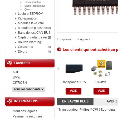
Transformateur
Diode / Régulateur
Quartz
Lecture EEPROM
Kit réparation
Modules lève vitre
Module de puissance
Banc de test CAN BUS
Capteur radar de recul
Imprimer
Agrandir
Bouton Warning
Occasions
Les clients qui ont acheté ce 
Divers
Fabricants
AUDI
BMW
Transpondeur T5
3 switch...
CITROEN
VOIR
VOIR
INFORMATIONS
EN SAVOIR PLUS
AVIS (0
Transpondeur
Philips
PCF7941 original
Mentions légales
Paiements sécurisés