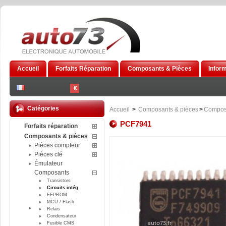
Accueil
Forfaits Réparation
Composants & Pièces
Infor
€
Catégories
Accueil
>
Composants & pièces
>
Compos
PCF7941
Forfaits réparation
Composants & pièces
Pièces compteur
Pièces clé
Émulateur
Composants
Transistors
Circuits intég
EEPROM
MCU / Flash
Relais
Condensateur
Fusible CMS