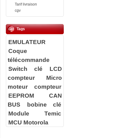
Tarif livraison
cgv
Tags
EMULATEUR
Coque
télécommande
Switch clé
LCD
compteur
Micro
moteur compteur
EEPROM
CAN
BUS
bobine clé
Module Temic
MCU Motorola