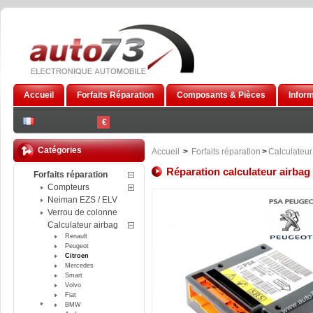
Accueil
Forfaits Réparation
Composants & Pièces
Infor
€
Catégories
Accueil
>
Forfaits réparation
>
Calculateur
Réparation calculateur airba
Forfaits réparation
Compteurs
Neiman EZS / ELV
Verrou de colonne
Calculateur airbag
Renault
Peugeot
Citroen
Mercedes
Smart
Volvo
Fiat
BMW