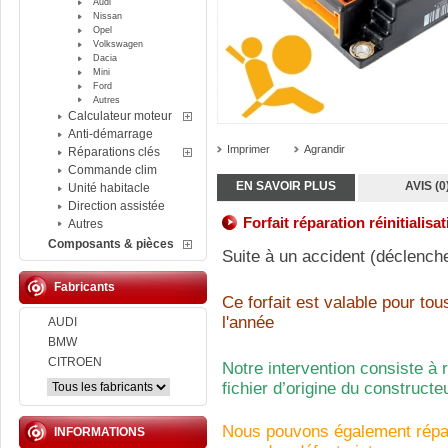
Audi
Nissan
Opel
Volkswagen
Dacia
Mini
Ford
Autres
Calculateur moteur
Anti-démarrage
Imprimer
Agrandir
Réparations clés
Commande clim
EN SAVOIR PLUS
AVIS (0
Unité habitacle
Direction assistée
Forfait réparation réinitiali
Autres
Composants & pièces
Suite à un accident (déclench
Fabricants
Ce forfait est valable pour to
l'année
AUDI
BMW
CITROEN
Notre intervention consiste à 
fichier d’origine du constructeu
Nous pouvons également répar
INFORMATIONS