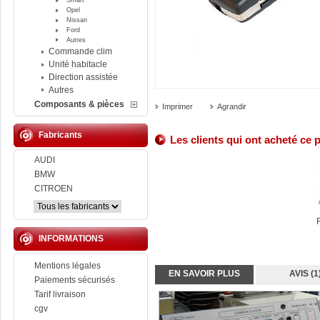
Smart
Opel
Nissan
Ford
Autres
Commande clim
Unité habitacle
Direction assistée
Autres
Composants & pièces
Imprimer
Agrandir
Fabricants
Les clients qui ont acheté ce 
AUDI
BMW
CITROEN
INFORMATIONS
Mentions légales
EN SAVOIR PLUS
AVIS (1
Paiements sécurisés
Tarif livraison
cgv