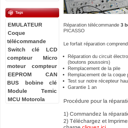
Tags
EMULATEUR
Réparation télécommande
3 
PICASSO
Coque
télécommande
Le forfait réparation comprend
Switch clé
LCD
Réparation du circuit élect
compteur
Micro
(boutons poussoirs)
moteur compteur
Remplacement de la pile
EEPROM
CAN
Remplacement de la coque p
Test sur notre récepteur ha
BUS
bobine clé
Garantie 1 an
Module Temic
MCU Motorola
Procédure pour la réparati
1) Commandez la réparatio
2) Téléchargez et Imprime
charge
cliquez ici