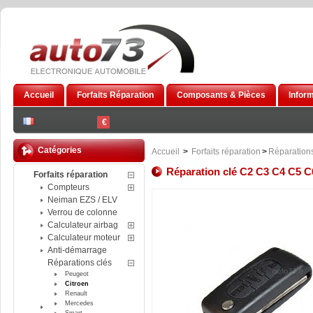
Accueil
Forfaits Réparation
Composants & Pièces
Infor
€
Catégories
Accueil
>
Forfaits réparation
>
Réparations
Réparation clé C2 C3 C4 C5
Forfaits réparation
Compteurs
Neiman EZS / ELV
Verrou de colonne
Calculateur airbag
Calculateur moteur
Anti-démarrage
Réparations clés
Peugeot
Citroen
Renault
Mercedes