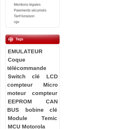
Mentions légales
Paiements sécurisés
Tarif livraison
cgv
Tags
EMULATEUR
Coque
télécommande
Switch clé
LCD
compteur
Micro
moteur compteur
EEPROM
CAN
BUS
bobine clé
Module Temic
MCU Motorola