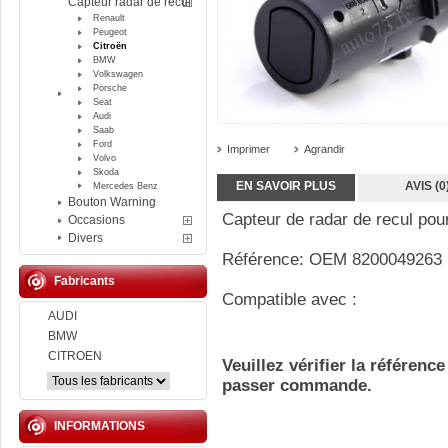
Capteur radar de recul
Renault
Peugeot
Citroën
BMW
Volkswagen
Porsche
Seat
Audi
Saab
Ford
Imprimer
Agrandir
Volvo
Skoda
EN SAVOIR PLUS
AVIS (0
Mercedes Benz
Bouton Warning
Capteur de radar de recul pour
Occasions
Divers
Référence: OEM 8200049263
Fabricants
Compatible avec :
AUDI
BMW
CITROEN
Veuillez vérifier la référenc
passer commande.
INFORMATIONS