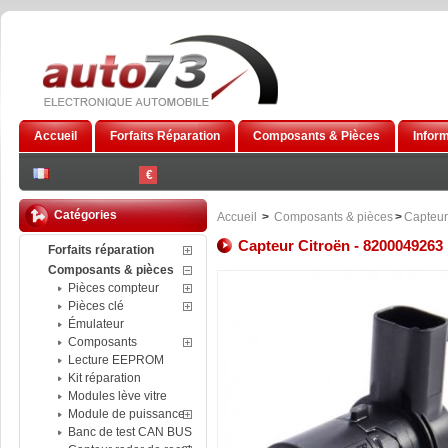
Accueil
Forfaits Réparation
Composants & Pièces
Infor
€
Catégories
Accueil
>
Composants & pièces
>
Capteur
Capteur Citroën - 8200049263
Forfaits réparation
Composants & pièces
Pièces compteur
Pièces clé
Émulateur
Composants
Lecture EEPROM
Kit réparation
Modules lève vitre
Module de puissance
Banc de test CAN BUS