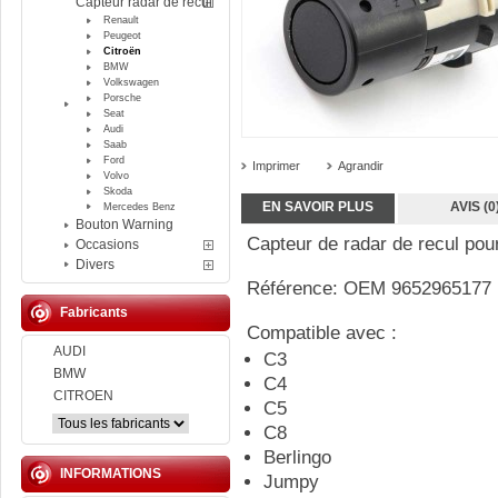
Capteur radar de recul
Renault
Peugeot
Citroën
BMW
Volkswagen
Porsche
Seat
Audi
Saab
Ford
Imprimer
Agrandir
Volvo
Skoda
EN SAVOIR PLUS
AVIS (0
Mercedes Benz
Bouton Warning
Capteur de radar de recul pour
Occasions
Divers
Référence: OEM 9652965177
Fabricants
Compatible avec :
AUDI
C3
BMW
C4
CITROEN
C5
C8
Berlingo
INFORMATIONS
Jumpy