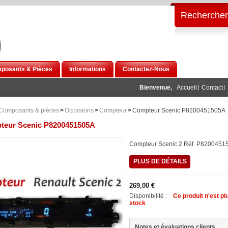
Rechercher
posants & Pièces
Informations
Contactez-Nous
Bienvenue,
Accueil
Contact
Composants & pièces
>
Occasions
>
Compteur
>
Compteur Scenic P8200451505A
teur Scenic P8200451505A
Compteur Scenic 2 Réf. P82004515
PLUS DE DÉTAILS
269,00 €
Disponibilité :
Ce produit n'est pl
stock
Notes et évaluations clients