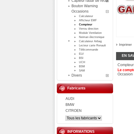
Capteur radar de recul
Bouton Warning
Occasions
Calculateur
Afficheur EMF
Compteur
Verrou direction
Module Ventilation
Neiman électronique
Calculateur Airbag
Imprimer
Lecteur carte Renault
Télécommande
ELV
EN SA
BSI
UCH
Compteur 
BSM
Le compt
SAM
Occasion 
Divers
Fabricants
AUDI
BMW
CITROEN
INFORMATIONS