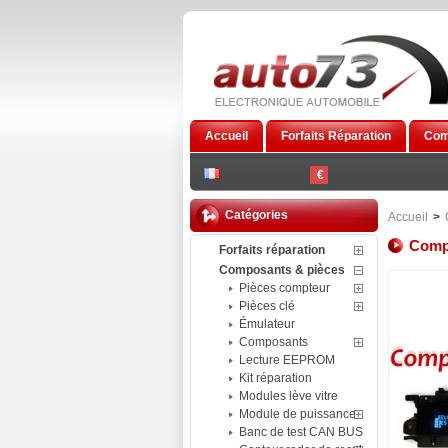
Accueil
Forfaits Réparation
Com
€
Catégories
Accueil
>
Comp
Forfaits réparation
Composants & pièces
Pièces compteur
Pièces clé
Émulateur
Composants
Lecture EEPROM
Kit réparation
Modules lève vitre
Module de puissance
Banc de test CAN BUS