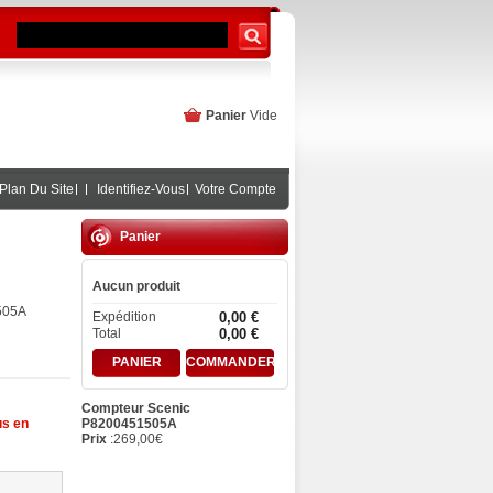
Panier
Vide
Plan Du Site
Identifiez-Vous
Votre Compte
Panier
Aucun produit
05 A
Expédition
0,00 €
Total
0,00 €
PANIER
COMMANDER
Compteur Scenic
P8200451505A
us en
Prix
:
269,00
€