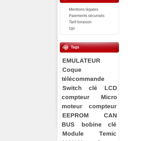
Mentions légales
Paiements sécurisés
Tarif livraison
cgv
Tags
EMULATEUR
Coque
télécommande
Switch clé
LCD
compteur
Micro
moteur compteur
EEPROM
CAN
BUS
bobine clé
Module Temic