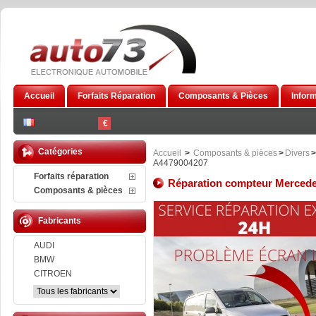
Accueil
Forfaits Réparation
Composants & Pièces
Infor
€
Catégories
Accueil
>
Composants & pièces
>
Divers
>
A4479004207
Forfaits réparation
Réparation compteur Mercede
Composants & pièces
Fabricants
AUDI
BMW
CITROEN