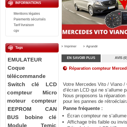
INFORMATIONS
Mentions légales
Paiements sécurisés
Tarif livraison
cgv
Imprimer
Agrandir
Tags
EN SAVOIR PLUS
AVIS (0
EMULATEUR
Coque
Réparation compteur Merced
télécommande
Switch clé
LCD
Votre
Mercedes Vito / Viano /
d’écran LCD qui ne s’allume p
compteur
Micro
Nous proposons la réparation
moteur compteur
pour les pannes de rétroéclai
EEPROM
CAN
Panne fréquente :
Écran compteur ne s’allume
BUS
bobine clé
Affichage très faible ou invis
Module Temic