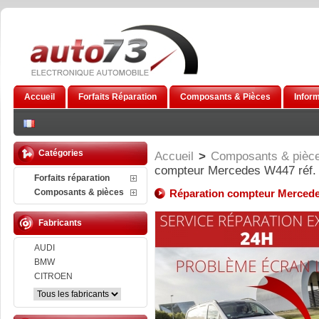
Accueil
Forfaits Réparation
Composants & Pièces
Infor
Catégories
Accueil
>
Composants & pièc
compteur Mercedes W447 réf.
Forfaits réparation
Composants & pièces
Réparation compteur Mercede
Fabricants
AUDI
BMW
CITROEN