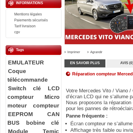
INFORMATIONS
Mentions légales
Paiements sécurisés
Tarif livraison
cgv
Tags
Imprimer
Agrandir
EMULATEUR
EN SAVOIR PLUS
AVIS (0
Coque
Réparation compteur Merced
télécommande
Switch clé
LCD
Votre
Mercedes Vito / Viano /
compteur
Micro
d’écran LCD qui ne s’allume p
Nous proposons la réparation
moteur compteur
pour les pannes de rétroéclai
EEPROM
CAN
Panne fréquente :
BUS
bobine clé
Écran compteur ne s’allume
Affichage très faible ou invis
Module Temic