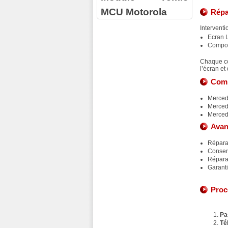
MCU Motorola
Répa
Interventio
Ecran 
Compos
Chaque co
l’écran et
Comp
Merced
Merced
Merced
Avan
Répara
Conserv
Répara
Garanti
Proc
Pa
Té