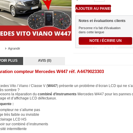
Notes et évaluations clients
Personne n'a fait d'évaluation
dans cette langue
NOTE / ÉCRIRE UN
COMMENTAIRE
Agrandir
VOIR PLUS
AVIS (0)
ration compteur Mercedes W447 réf. A4479023303
edes Vito / Viano / Classe V (
W447
)
présente un problème d’écran LCD qui ne s’a
rès sombre ?
osons la réparation du
combiné d’instruments
Mercedes W447 pour les pannes 
rage et d’affichage LCD défectueux.
quente :
compteur ne s’allume pas
ge très faible ou invisible
clairage LCD HS
oir sur combiné d’instruments
ité intermittente