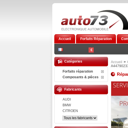
Accueil
Forfaits Réparation
Com
€
Catégories
Accueil
>
A4479023
Forfaits réparation
Répar
Composants & pièces
Fabricants
AUDI
BMW
CITROEN