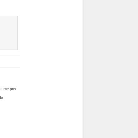
llume pas
de