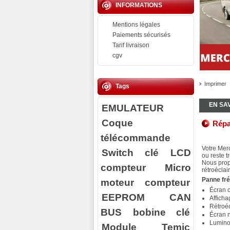
INFORMATIONS
Mentions légales
Paiements sécurisés
Tarif livraison
cgv
Imprimer
Tags
EN SA
EMULATEUR
Coque
Répa
télécommande
Votre
Merc
Switch clé
LCD
ou reste t
Nous prop
compteur
Micro
rétroéclai
Panne fré
moteur compteur
Écran 
EEPROM
CAN
Afficha
Rétroé
BUS
bobine clé
Écran n
Luminos
Module Temic