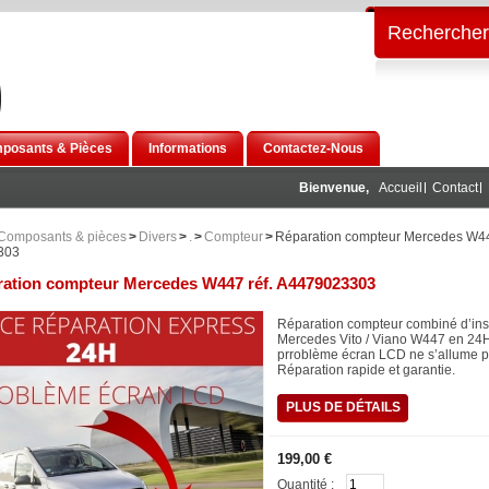
Rechercher
posants & Pièces
Informations
Contactez-Nous
Bienvenue,
Accueil
Contact
Composants & pièces
>
Divers
>
.
>
Compteur
>
Réparation compteur Mercedes W44
303
ation compteur Mercedes W447 réf. A4479023303
Réparation compteur combiné d’ins
Mercedes Vito / Viano W447 en 24
prroblème écran LCD ne s’allume p
Réparation rapide et garantie.
PLUS DE DÉTAILS
199,00 €
Quantité :