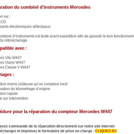
ration du combiné d’instruments Mercedes
n sur :
LCD
ants électroniques défectueux
mbiné d’instruments est testé avant expédition afin de garantir le bon fonctionne
 du rétroéclairage.
atible avec :
es Vito W447
es Viano W447
es Classe V W447
tages :
tion moins coûteuse qu’un compteur neuf
ation du kilométrage d’origine
tion rapide
e sur intervention
édure pour la réparation du compteur Mercedes W447
ssez commande de la réparation directement sur notre site internet
léchargez et imprimez le formulaire de prise en charge -
CLIQUEZ-ICI