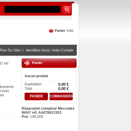
Panier
Vide
Plan Du Site
Identifiez-Vous
Votre Compte
Panier
7 réf.
Aucun produit
Expédition
0,00 €
truments
Total
0,00 €
H avec
as.
PANIER
COMMANDER
Réparation compteur Mercedes
W447 réf. A4479023303
Prix
:
199,00
€