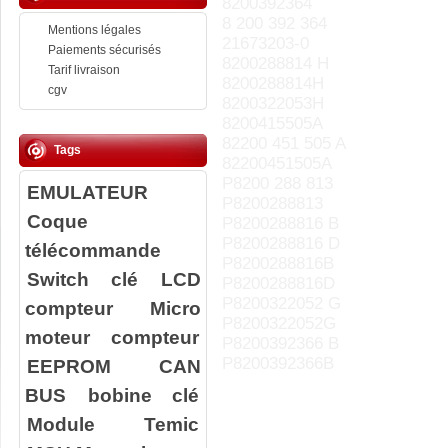
8200392364
8 200 392 364
Mentions légales
21673203-0
Paiements sécurisés
8200288814 H
Tarif livraison
8200288814H
cgv
8200322053H
8200415505A
82200 451 505 A
Tags
82200451505A
P8200 288 813
EMULATEUR
P8200288813
Coque
P8200288816 B
P8200288816 D
télécommande
P8200288816B
Switch clé
LCD
P8200288816D
P8200322052 G
compteur
Micro
P8200322052G
moteur compteur
P8200392366 B
P8200392366B
EEPROM
CAN
BUS
bobine clé
Module Temic