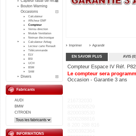
Capteur radar de recul
Bouton Warning
Occasions
Calculateur
Afficheur EMF
Compteur
Verrou direction
Module Ventilation
Neiman électronique
Calculateur Airbag
Imprimer
Agrandir
Lecteur carte Renault
Télécommande
ELV
EN SAVOIR PLUS
AVIS (0
BSI
UCH
Compteur Espace IV Réf. P8
BSM
SAM
Le compteur sera programmé
Divers
Occasion - Garantie 3 ans
Fabricants
216732030
AUDI
8200030529
BMW
8200030530
CITROEN
8200288816
8 200 288 816
8200392364
INFORMATIONS