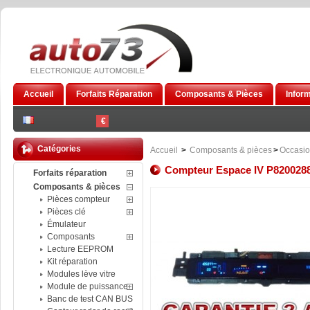
Accueil
Forfaits Réparation
Composants & Pièces
Infor
€
Catégories
Accueil
>
Composants & pièces
>
Occasi
Compteur Espace IV P820028
Forfaits réparation
Composants & pièces
Pièces compteur
Pièces clé
Émulateur
Composants
Lecture EEPROM
Kit réparation
Modules lève vitre
Module de puissance
Banc de test CAN BUS