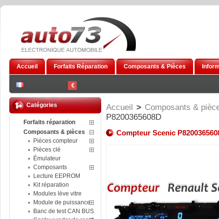
Accueil
Forfaits Réparation
Composants & Pièces
Infor
€
Catégories
Accueil
>
Composants & pièc
P8200365608 D
Forfaits réparation
Composants & pièces
Compteur Scenic P820036560
Pièces compteur
Pièces clé
Émulateur
Composants
Lecture EEPROM
Kit réparation
Modules lève vitre
Module de puissance
Banc de test CAN BUS