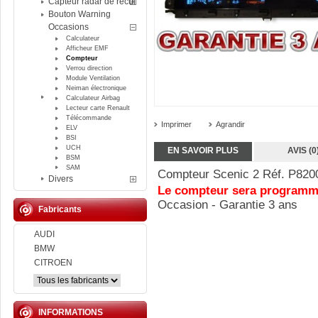
Capteur radar de recul
Bouton Warning
Occasions
Calculateur
Afficheur EMF
Compteur
Verrou direction
Module Ventilation
Neiman électronique
Calculateur Airbag
Lecteur carte Renault
Télécommande
Imprimer
Agrandir
ELV
BSI
UCH
EN SAVOIR PLUS
AVIS (0
BSM
SAM
Compteur Scenic 2 Réf. P82
Divers
Le compteur sera programmé
Occasion - Garantie 3 ans
Fabricants
AUDI
BMW
CITROEN
INFORMATIONS