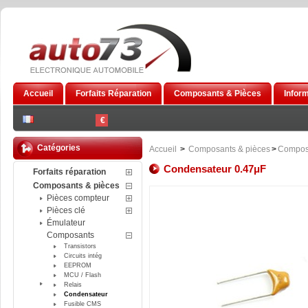
Accueil
Forfaits Réparation
Composants & Pièces
Infor
€
Catégories
Accueil
>
Composants & pièces
>
Compos
Condensateur 0.47μF
Forfaits réparation
Composants & pièces
Pièces compteur
Pièces clé
Émulateur
Composants
Transistors
Circuits intég
EEPROM
MCU / Flash
Relais
Condensateur
Fusible CMS