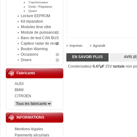
Transformateur
Diode / Régulateur
Quartz
Lecture EEPROM
Kit réparation
Modules lève vitre
Module de puissance
Banc de test CAN BUS
Capteur radar de recul
Imprimer
Agrandir
Bouton Warning
Occasions
EN SAVOIR PLUS
AVIS (0
Divers
Condensateur
0.47μF
25V
tantale
non pol
Fabricants
AUDI
BMW
CITROEN
INFORMATIONS
Mentions légales
Paiements sécurisés