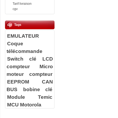
Tarif livraison
cgv
Tags
EMULATEUR
Coque
télécommande
Switch clé
LCD
compteur
Micro
moteur compteur
EEPROM
CAN
BUS
bobine clé
Module Temic
MCU Motorola