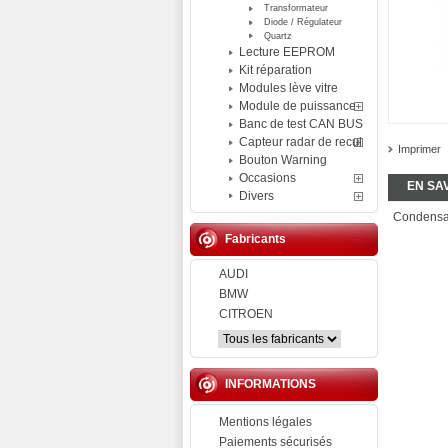
Transformateur
Diode / Régulateur
Quartz
Lecture EEPROM
Kit réparation
Modules lève vitre
Module de puissance
Banc de test CAN BUS
Capteur radar de recul
Imprimer
Bouton Warning
Occasions
EN SA
Divers
Condens
Fabricants
AUDI
BMW
CITROEN
INFORMATIONS
Mentions légales
Paiements sécurisés