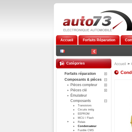
Accueil
Forfaits Réparation
Com
€
Catégories
Accueil
>
Cond
Forfaits réparation
Composants & pièces
Pièces compteur
Pièces clé
Émulateur
Composants
Transistors
Circuits intég
EEPROM
MCU / Flash
Relais
Condensateur
Fusible CMS