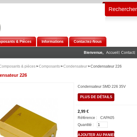
Rechercher
posants & Pièces
Informations
Contactez-Nous
Bienvenue,
Accueil
Contact
Composants & pièces
>
Composants
>
Condensateur
>
Condensateur 226
ensateur 226
Condensateur SMD 226 35V
PLUS DE DÉTAILS
2,99 €
Référence :
CAPA05
Quantité :