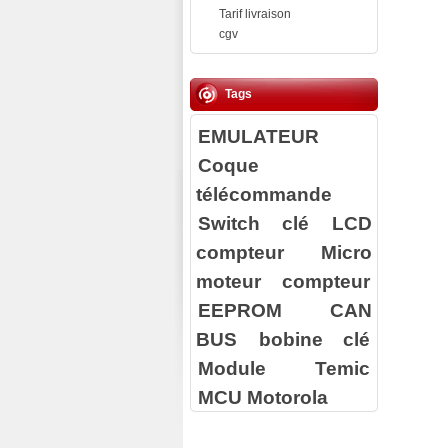
Tarif livraison
cgv
Tags
EMULATEUR
Coque
télécommande
Switch clé
LCD
compteur
Micro
moteur compteur
EEPROM
CAN
BUS
bobine clé
Module Temic
MCU Motorola