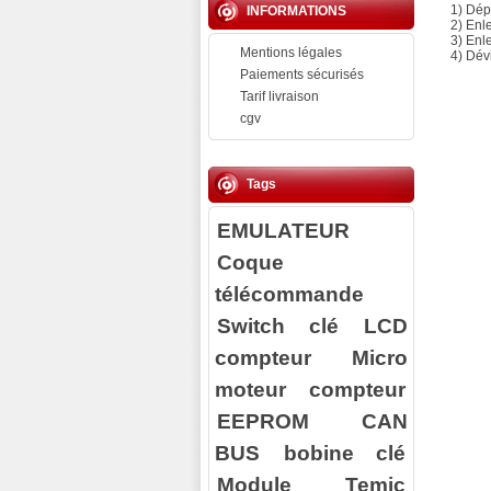
1) Dép
INFORMATIONS
2) Enl
3) Enle
Mentions légales
4) Dév
Paiements sécurisés
Tarif livraison
cgv
Tags
EMULATEUR
Coque
télécommande
Switch clé
LCD
compteur
Micro
moteur compteur
EEPROM
CAN
BUS
bobine clé
Module Temic