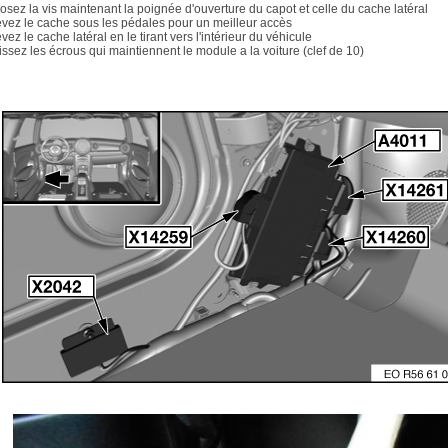
osez la vis maintenant la poignée d'ouverture du capot et celle du cache latéral
evez le cache sous les pédales pour un meilleur accès
vez le cache latéral en le tirant vers l'intérieur du véhicule
issez les écrous qui maintiennent le module a la voiture (clef de 10)