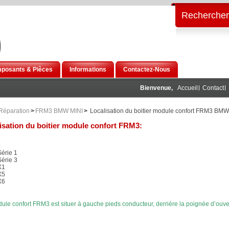
Rechercher
posants & Pièces
Informations
Contactez-Nous
Bienvenue,
Accueil
Contact
Réparation
>
FRM3 BMW MINI
>
Localisation du boitier module confort FRM3 BMW
isation du boitier module confort FRM3:
érie 1
érie 3
X1
X5
X6
ule confort FRM3 est situer à gauche pieds conducteur, derrière la poignée d’ouve