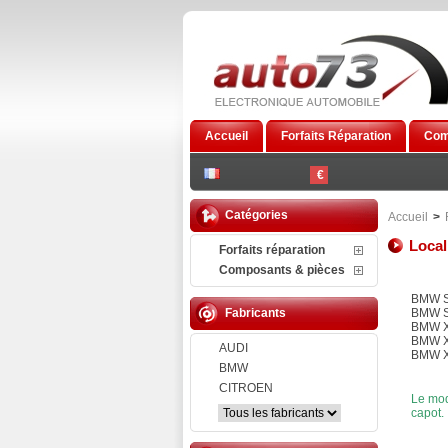
Accueil
Forfaits Réparation
Com
€
Catégories
Accueil
>
Local
Forfaits réparation
Composants & pièces
BMW S
Fabricants
BMW S
BMW 
BMW 
AUDI
BMW 
BMW
CITROEN
Le mod
capot.