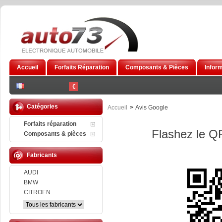
Accueil
Forfaits Réparation
Composants & Pièces
Infor
€
Catégories
Accueil
>
Avis Google
Forfaits réparation
Flashez le QR
Composants & pièces
Fabricants
AUDI
BMW
CITROEN