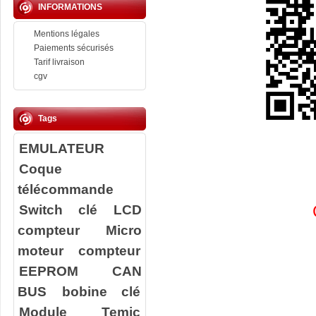
INFORMATIONS
Mentions légales
Paiements sécurisés
Tarif livraison
cgv
Tags
EMULATEUR
Coque
télécommande
Switch clé
LCD
compteur
Micro
moteur compteur
EEPROM
CAN
BUS
bobine clé
Module Temic