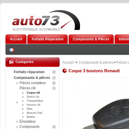
Accueil
Forfaits Réparation
Composants & Pièces
Infor
Catégories
Accueil
>
Composants & pièces
>
Pièces 
Coque 3 boutons Renault
Forfaits réparation
Composants & pièces
Pièces compteur
Pièces clé
Coque clé
Switch clé
Transpondeur
Housse clé
Piles
Boutons Pad
Bobine
Émulateur
Composants