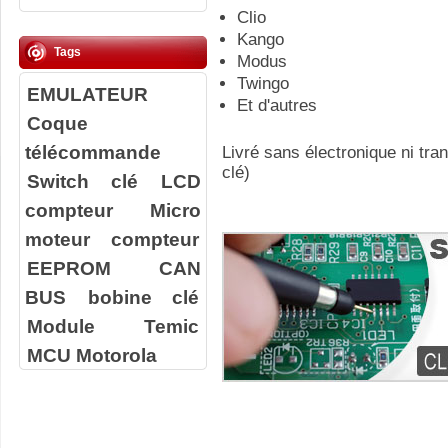
Clio
Kango
Tags
Modus
Twingo
EMULATEUR
Et d'autres
Coque
télécommande
Livré sans électronique ni tr
clé)
Switch clé
LCD
compteur
Micro
moteur compteur
EEPROM
CAN
BUS
bobine clé
Module Temic
MCU Motorola