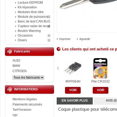
Lecture EEPROM
Kit réparation
Modules lève vitre
Module de puissance
Banc de test CAN BUS
Capteur radar de recul
Bouton Warning
Occasions
Imprimer
Agrandir
Divers
Les clients qui ont acheté ce 
Fabricants
AUDI
BMW
CITROEN
IRFP064N
Pile CR2032
INFORMATIONS
VOIR
VOIR
Mentions légales
EN SAVOIR PLUS
AVIS (0
Paiements sécurisés
Coque plastique pour téléco
Tarif livraison
cgv