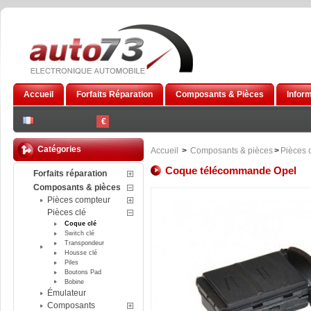
Accueil
Forfaits Réparation
Composants & Pièces
Infor
€
Catégories
Accueil
>
Composants & pièces
>
Pièces 
Coque télécommande Opel
Forfaits réparation
Composants & pièces
Pièces compteur
Pièces clé
Coque clé
Switch clé
Transpondeur
Housse clé
Piles
Boutons Pad
Bobine
Émulateur
Composants