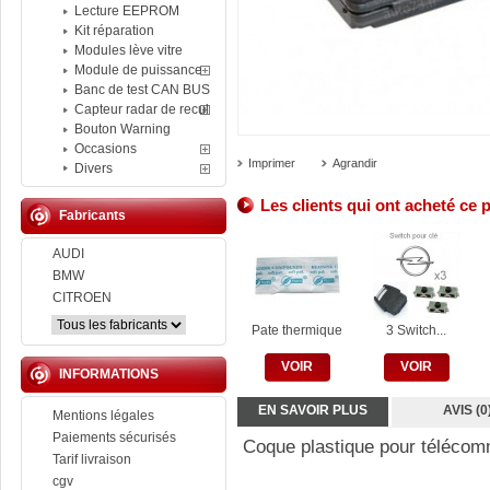
Lecture EEPROM
Kit réparation
Modules lève vitre
Module de puissance
Banc de test CAN BUS
Capteur radar de recul
Bouton Warning
Occasions
Imprimer
Agrandir
Divers
Les clients qui ont acheté ce 
Fabricants
AUDI
BMW
CITROEN
Pate thermique
3 Switch...
VOIR
VOIR
INFORMATIONS
EN SAVOIR PLUS
AVIS (0
Mentions légales
Paiements sécurisés
Coque plastique pour téléco
Tarif livraison
cgv