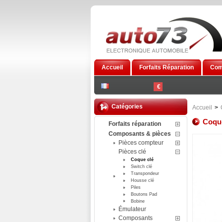
Accueil
Forfaits Réparation
Com
€
Catégories
Accueil
>
Coque
Forfaits réparation
Composants & pièces
Pièces compteur
Pièces clé
Coque clé
Switch clé
Transpondeur
Housse clé
Piles
Boutons Pad
Bobine
Émulateur
Composants