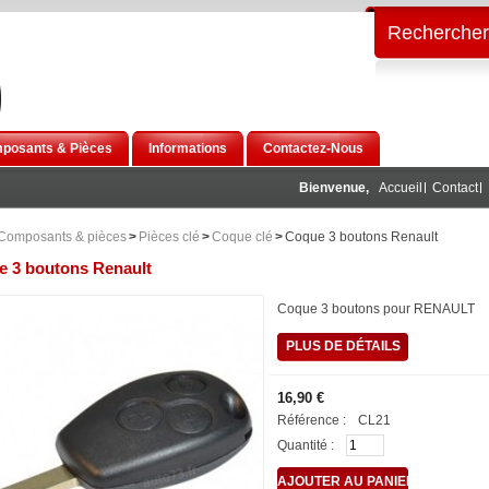
Rechercher
posants & Pièces
Informations
Contactez-Nous
Bienvenue,
Accueil
Contact
Composants & pièces
>
Pièces clé
>
Coque clé
>
Coque 3 boutons Renault
 3 boutons Renault
Coque 3 boutons pour RENAULT
PLUS DE DÉTAILS
16,90 €
Référence :
CL21
Quantité :