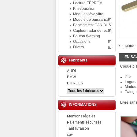
Lecture EEPROM
Kit réparation
Modules lève vitre
Module de puissance
Banc de test CAN BUS
Capteur radar de recul
Bouton Warning
Occasions
Imprimer
Divers
EN SA
Fabricants
Coque pla
AUDI
BMW
Clio
Lagun
CITROEN
Modus
Twingo
Livré sans
INFORMATIONS
Mentions légales
Paiements sécurisés
Tarif livraison
cgv