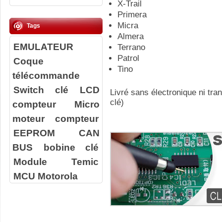
X-Trail
Primera
Micra
Tags
Almera
EMULATEUR
Terrano
Patrol
Coque
Tino
télécommande
Switch clé
LCD
Livré sans électronique ni tr
clé)
compteur
Micro
moteur compteur
EEPROM
CAN
BUS
bobine clé
Module Temic
MCU Motorola