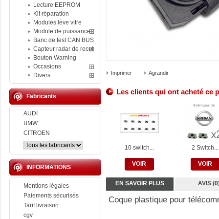
Lecture EEPROM
Kit réparation
Modules lève vitre
Module de puissance
Banc de test CAN BUS
Capteur radar de recul
Bouton Warning
Occasions
Imprimer
Agrandir
Divers
Les clients qui ont acheté ce 
Fabricants
AUDI
BMW
CITROEN
10 switch...
2 Switch...
VOIR
VOIR
INFORMATIONS
EN SAVOIR PLUS
AVIS (0
Mentions légales
Paiements sécurisés
Coque plastique pour téléco
Tarif livraison
cgv