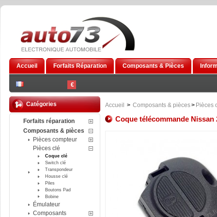
Accueil
Forfaits Réparation
Composants & Pièces
Infor
€
Catégories
Accueil
>
Composants & pièces
>
Pièces 
Coque télécommande Nissan 
Forfaits réparation
Composants & pièces
Pièces compteur
Pièces clé
Coque clé
Switch clé
Transpondeur
Housse clé
Piles
Boutons Pad
Bobine
Émulateur
Composants