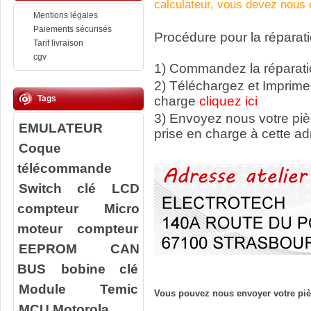
calculateur, vous devez nous c
Mentions légales
Paiements sécurisés
Procédure pour la réparati
Tarif livraison
cgv
1) Commandez la réparatio
2) Téléchargez et Imprime
Tags
charge
cliquez ici
3) Envoyez nous votre
pi
EMULATEUR
prise en charge à cette ad
Coque
télécommande
Switch clé
LCD
compteur
Micro
moteur compteur
EEPROM
CAN
BUS
bobine clé
Module Temic
Vous pouvez nous envoyer votre pièc
MCU Motorola