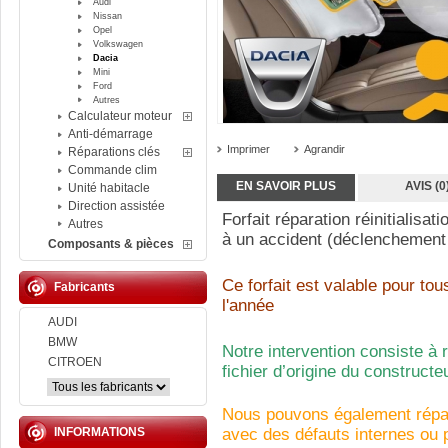
Audi
Nissan
Opel
Volkswagen
Dacia
Mini
Ford
Autres
Calculateur moteur
Anti-démarrage
Imprimer
Agrandir
Réparations clés
Commande clim
EN SAVOIR PLUS
AVIS (0
Unité habitacle
Direction assistée
Forfait réparation réinitialisat
Autres
à un accident (déclenchement 
Composants & pièces
Ce forfait est valable pour to
Fabricants
l'année
AUDI
BMW
Notre intervention consiste à 
CITROEN
fichier d’origine du construct
Nous pouvons également répar
INFORMATIONS
avec des défauts internes ou