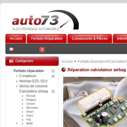
Accueil
Forfaits Réparation
Composants & Pièces
Infor
€
Catégories
Accueil
>
Forfaits réparation
>
Calculateur
Réparation calculateur airba
Forfaits réparation
Compteurs
Neiman EZS / ELV
Verrou de colonne
Calculateur airbag
Renault
Peugeot
Citroen
Mercedes
Smart
Volvo
Fiat
BMW