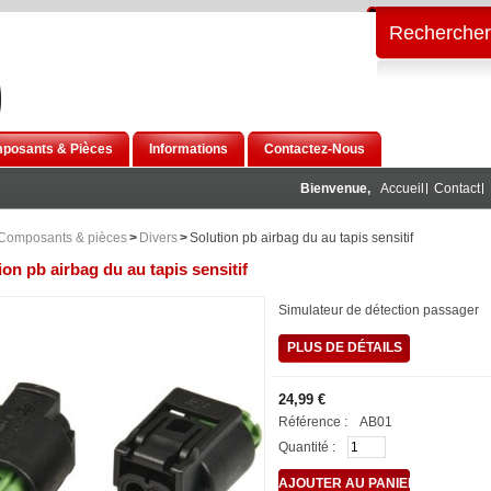
Rechercher
posants & Pièces
Informations
Contactez-Nous
Bienvenue,
Accueil
Contact
Composants & pièces
>
Divers
>
Solution pb airbag du au tapis sensitif
ion pb airbag du au tapis sensitif
Simulateur de détection passager
PLUS DE DÉTAILS
24,99 €
Référence :
AB01
Quantité :