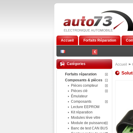
Accueil
Forfaits Réparation
Com
€
Catégories
Accueil
>
Solut
Forfaits réparation
Composants & pièces
Pièces compteur
Pièces clé
Émulateur
Composants
Lecture EEPROM
Kit réparation
Modules lève vitre
Module de puissance
Banc de test CAN BUS