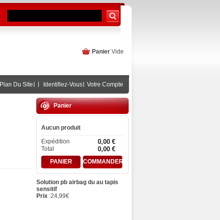
Panier
Vide
Plan Du Site
Identifiez-Vous
Votre Compte
Panier
Aucun produit
Expédition
0,00 €
Total
0,00 €
PANIER
COMMANDER
Solution pb airbag du au tapis
sensitif
Prix
:
24,99
€