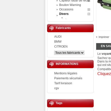
Capteur radar de recul
Bouton Warning
Occasions
Divers
.
Fabricants
AUDI
Imprimer
BMW
EN SA
CITROEN
Le
voyan
Sachez qu
Dans la ma
INFORMATIONS
qui est si
Compatibe
Mentions légales
Cliquez 
Paiements sécurisés
Tarif livraison
cgv
Tags