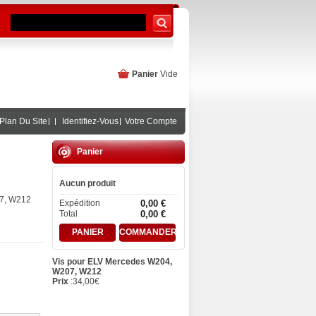
Panier
Vide
Plan Du Site
Identifiez-Vous
Votre Compte
Panier
Aucun produit
07, W212
Expédition
0,00 €
Total
0,00 €
PANIER
COMMANDER
Vis pour ELV Mercedes W204,
W207, W212
Prix
:
34,00
€