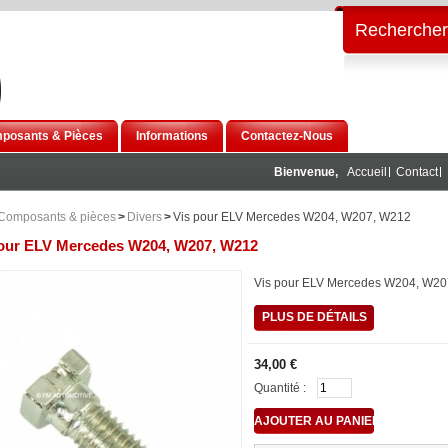
Rechercher
posants & Pièces
Informations
Contactez-Nous
Bienvenue,
Accueil
Contact
Composants & pièces
>
Divers
>
Vis pour ELV Mercedes W204, W207, W212
pour ELV Mercedes W204, W207, W212
Vis pour ELV Mercedes W204, W2
PLUS DE DÉTAILS
34,00 €
Quantité :