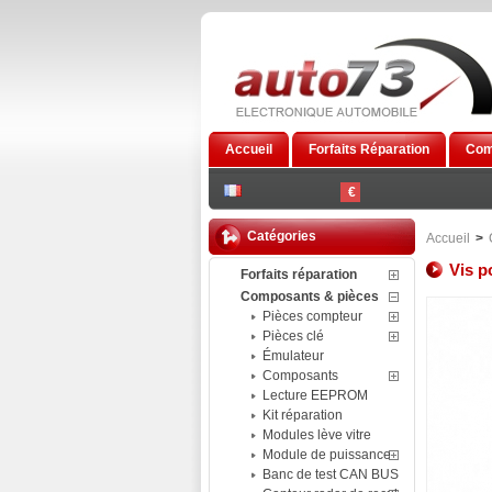
Accueil
Forfaits Réparation
Com
€
Catégories
Accueil
>
Vis 
Forfaits réparation
Composants & pièces
Pièces compteur
Pièces clé
Émulateur
Composants
Lecture EEPROM
Kit réparation
Modules lève vitre
Module de puissance
Banc de test CAN BUS