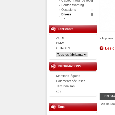
Capteur radar de recul
Bouton Warning
Occasions
Divers
.
Fabricants
AUDI
Imprimer
BMW
Les c
CITROEN
INFORMATIONS
Mentions légales
Paiements sécurisés
Tarif livraison
cgv
EN SA
Vis de r
Tags