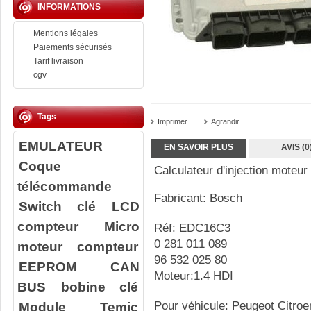
INFORMATIONS
Mentions légales
Paiements sécurisés
Tarif livraison
cgv
Tags
Imprimer
Agrandir
EMULATEUR
EN SAVOIR PLUS
AVIS (0
Coque
Calculateur d'injection moteur
télécommande
Fabricant: Bosch
Switch clé
LCD
compteur
Micro
Réf: EDC16C3
0 281 011 089
moteur compteur
96 532 025 80
EEPROM
CAN
Moteur:1.4 HDI
BUS
bobine clé
Module Temic
Pour véhicule: Peugeot Citroe