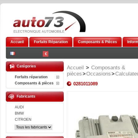
Accueil
Forfaits Réparation
Composants & Pièces
Infor
€
Catégories
Accueil
>
Composants &
pièces
>
Occasions
>
Calculate
Forfaits réparation
Composants & pièces
0281011089
Fabricants
AUDI
BMW
CITROEN